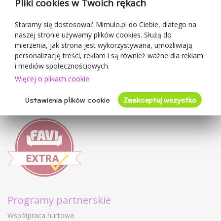
Pliki cookies w Twoich rękach
Blog
O sprzedawcy
Staramy się dostosować Mimulo.pl do Ciebie, dlatego na
naszej stronie używamy plików cookies. Służą do
Mimulo.pl
mierzenia, jak strona jest wykorzystywana, umożliwiają
Regulamin sklepu
personalizację treści, reklam i są również ważne dla reklam
Ochrona danych osobowych GDPR
i mediów społecznościowych.
Kontakty
Więcej o plikach cookie
Współpracujemy
Ustawienia plików cookie
Zaakceptuj wszystko
Oceny klientów
Programy partnerskie
Współpraca hurtowa