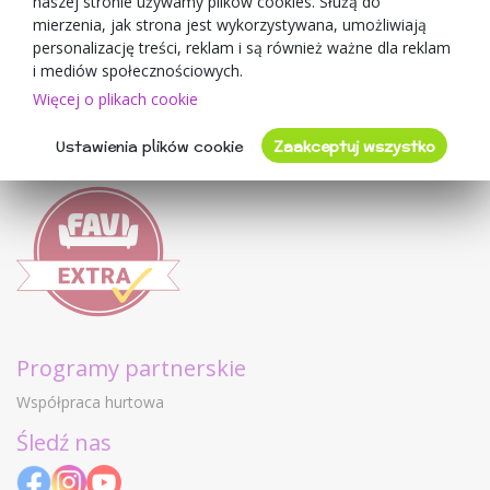
naszej stronie używamy plików cookies. Służą do
Mimulo.pl
mierzenia, jak strona jest wykorzystywana, umożliwiają
Regulamin sklepu
personalizację treści, reklam i są również ważne dla reklam
Ochrona danych osobowych GDPR
i mediów społecznościowych.
Kontakty
Więcej o plikach cookie
Współpracujemy
Ustawienia plików cookie
Zaakceptuj wszystko
Oceny klientów
Programy partnerskie
Współpraca hurtowa
Śledź nas