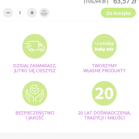
63,57 zł
(105,94 zł )
−
+
Do koszyka
DZISIAJ ZAMAWIASZ,
TWORZYMY
JUTRO SIĘ CIESZYSZ
WŁASNE PRODUKTY
BEZPIECZEŃSTWO
20 LAT DOŚWIADCZENIA,
I JAKOŚĆ
TRADYCJI I MIŁOŚCI