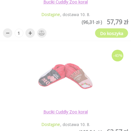
Buciki Cuddly Zoo koral
Dostępne
dostawa
10
.
8
.
57,79 zł
(96,31 zł )
−
+
Do koszyka
-40%
Buciki Cuddly Zoo koral
Dostępne
dostawa
10
.
8
.