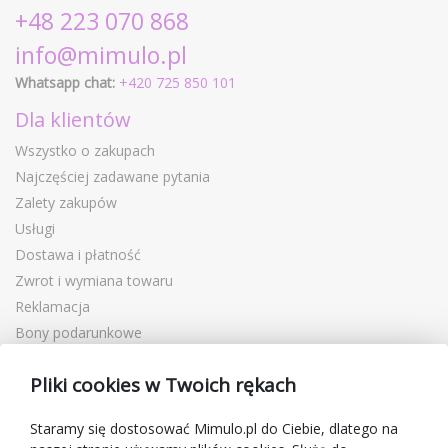
+48 223 070 868
info@mimulo.pl
Whatsapp chat:
+420 725 850 101
Dla klientów
Wszystko o zakupach
Najczęściej zadawane pytania
Zalety zakupów
Usługi
Dostawa i płatność
Zwrot i wymiana towaru
Reklamacja
Bony podarunkowe
Kupony rabatowe
Pliki cookies w Twoich rękach
Blog
O sprzedawcy
Staramy się dostosować Mimulo.pl do Ciebie, dlatego na