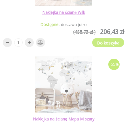
Naklejka na ścianę Wilk
Dostępne
dostawa jutro
206,43 zł
(458,73 zł )
−
+
Do koszyka
-55%
Naklejka na ścianę Mapa M szary