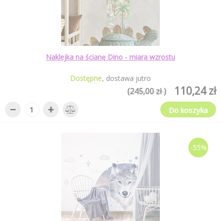
Naklejka na ścianę Dino - miara wzrostu
Dostępne
dostawa jutro
110,24 zł
(245,00 zł )
−
+
Do koszyka
-55%