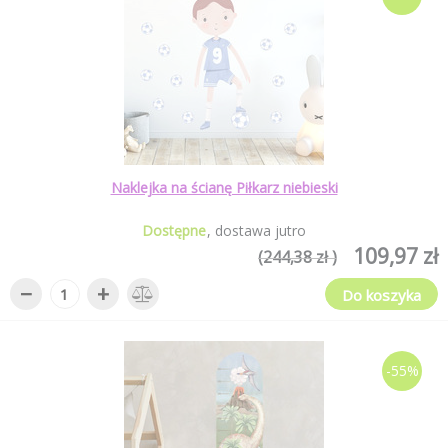
Naklejka na ścianę Piłkarz niebieski
Dostępne
dostawa jutro
109,97 zł
(244,38 zł )
−
+
Do koszyka
-55%