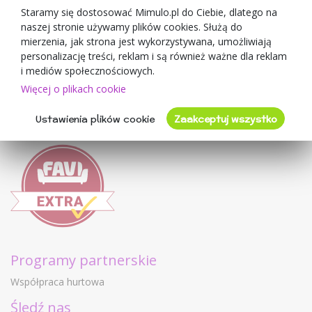
O sprzedawcy
Staramy się dostosować Mimulo.pl do Ciebie, dlatego na
naszej stronie używamy plików cookies. Służą do
Mimulo.pl
mierzenia, jak strona jest wykorzystywana, umożliwiają
Regulamin sklepu
personalizację treści, reklam i są również ważne dla reklam
Ochrona danych osobowych GDPR
i mediów społecznościowych.
Kontakty
Więcej o plikach cookie
Współpracujemy
Ustawienia plików cookie
Zaakceptuj wszystko
Oceny klientów
Programy partnerskie
Współpraca hurtowa
Śledź nas