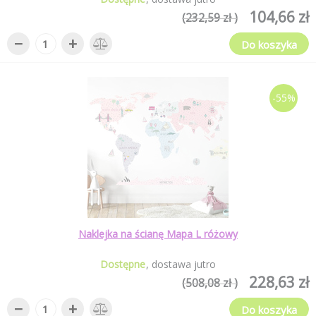
104,66 zł
(232,59 zł )
−
+
Do koszyka
-55%
Naklejka na ścianę Mapa L różowy
Dostępne
dostawa jutro
228,63 zł
(508,08 zł )
−
+
Do koszyka