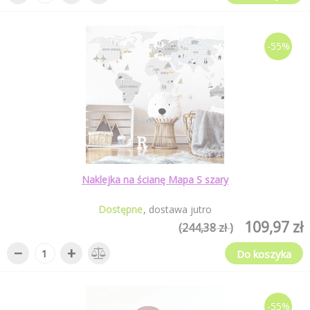
-55%
Naklejka na ścianę Mapa S szary
Dostępne
dostawa jutro
109,97 zł
(244,38 zł )
−
+
Do koszyka
-55%