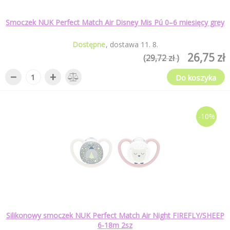
Smoczek NUK Perfect Match Air Disney Mis Pú 0–6 miesięcy grey
Dostępne
dostawa
11
.
8
.
26,75 zł
(29,72 zł )
−
+
Do koszyka
-10%
Silikonowy smoczek NUK Perfect Match Air Night FIREFLY/SHEEP
6-18m 2sz