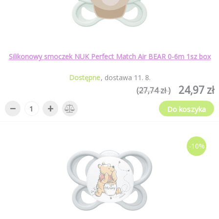
Silikonowy smoczek NUK Perfect Match Air BEAR 0-6m 1sz box
Dostępne
dostawa
11
.
8
.
24,97 zł
(27,74 zł )
−
+
Do koszyka
-10%