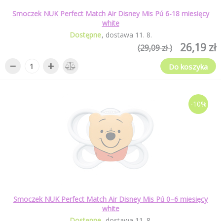
Smoczek NUK Perfect Match Air Disney Mis Pú 6-18 miesięcy
white
Dostępne
dostawa
11
.
8
.
26,19 zł
(29,09 zł )
−
+
Do koszyka
-10%
Smoczek NUK Perfect Match Air Disney Mis Pú 0–6 miesięcy
white
Dostępne
dostawa
11
.
8
.