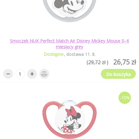
Smoczek NUK Perfect Match Air Disney Mickey Mouse 0–6
miesięcy grey
Dostępne
dostawa
11
.
8
.
26,75 zł
(29,72 zł )
−
+
Do koszyka
-10%