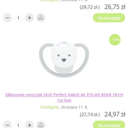
26,75 zł
(29,72 zł )
−
+
Do koszyka
-10%
Silikonowy smoczek NUK Perfect Match Air POLAR BEAR 18+m
1sz box
Dostępne
dostawa
11
.
8
.
24,97 zł
(27,74 zł )
−
+
Do koszyka