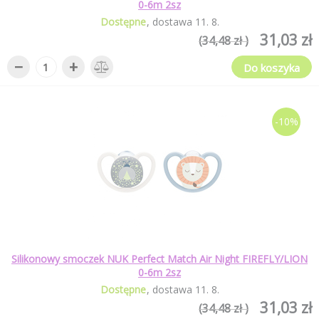
0-6m 2sz
Dostępne
dostawa
11
.
8
.
31,03 zł
(34,48 zł )
−
+
Do koszyka
-10%
Silikonowy smoczek NUK Perfect Match Air Night FIREFLY/LION
0-6m 2sz
Dostępne
dostawa
11
.
8
.
31,03 zł
(34,48 zł )