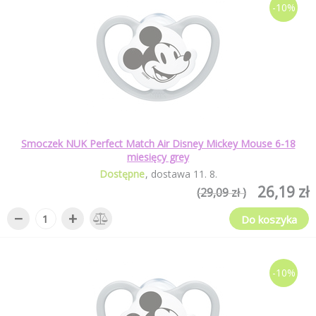
-10%
Smoczek NUK Perfect Match Air Disney Mickey Mouse 6-18
miesięcy grey
Dostępne
dostawa
11
.
8
.
26,19 zł
(29,09 zł )
−
+
Do koszyka
-10%