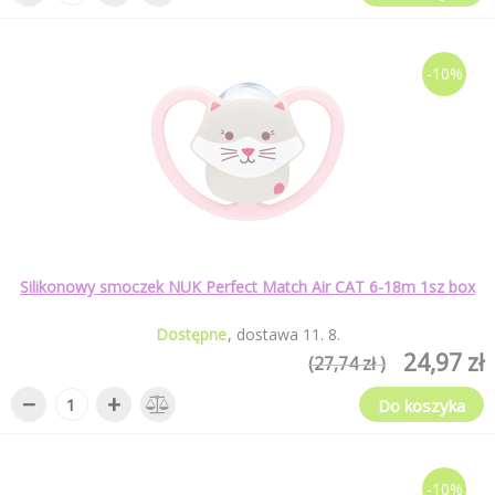
-10%
Silikonowy smoczek NUK Perfect Match Air CAT 6-18m 1sz box
Dostępne
dostawa
11
.
8
.
24,97 zł
(27,74 zł )
−
+
Do koszyka
-10%