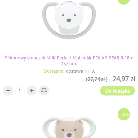
Silikonowy smoczek NUK Perfect Match Air POLAR BEAR 6-18m
1sz box
Dostępne
dostawa
11
.
8
.
24,97 zł
(27,74 zł )
−
+
Do koszyka
-10%