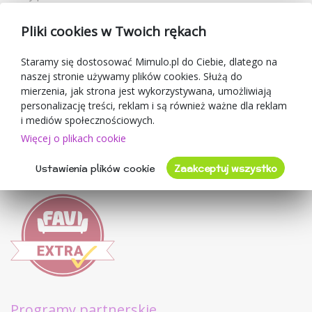
Kupony rabatowe
Pliki cookies w Twoich rękach
Blog
O sprzedawcy
Staramy się dostosować Mimulo.pl do Ciebie, dlatego na
naszej stronie używamy plików cookies. Służą do
Mimulo.pl
mierzenia, jak strona jest wykorzystywana, umożliwiają
Regulamin sklepu
personalizację treści, reklam i są również ważne dla reklam
Ochrona danych osobowych GDPR
i mediów społecznościowych.
Kontakty
Więcej o plikach cookie
Współpracujemy
Ustawienia plików cookie
Zaakceptuj wszystko
Oceny klientów
Programy partnerskie