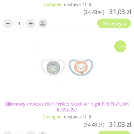
Dostępne
dostawa
11
.
8
.
31,03 zł
(34,48 zł )
−
+
Do koszyka
-10%
Silikonowy smoczek NUK Perfect Match Air Night FIREFLY/LION
6-18m 2sz
Dostępne
dostawa
11
.
8
.
31,03 zł
(34,48 zł )