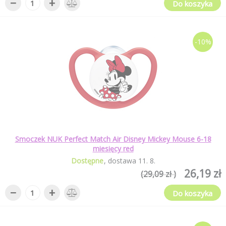
−
+
Do koszyka
-10%
Smoczek NUK Perfect Match Air Disney Mickey Mouse 6-18
miesięcy red
Dostępne
dostawa
11
.
8
.
26,19 zł
(29,09 zł )
−
+
Do koszyka