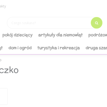
akty
pokój dziecięcy
artykuły dla niemowląt
podróżow
ąt
dom i ogród
turystyka i rekreacja
druga sza
o
eczko