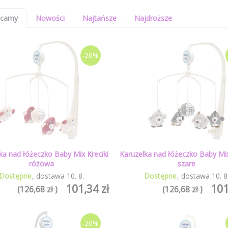
ecamy
Nowości
Najtańsze
Najdroższe
-20%
ka nad łóżeczko Baby Mix Kreciki
Karuzelka nad łóżeczko Baby Mix
różowa
szare
Dostępne
dostawa
10
.
8
.
Dostępne
dostawa
10
.
8
101,34 zł
101
(126,68 zł )
(126,68 zł )
-20%