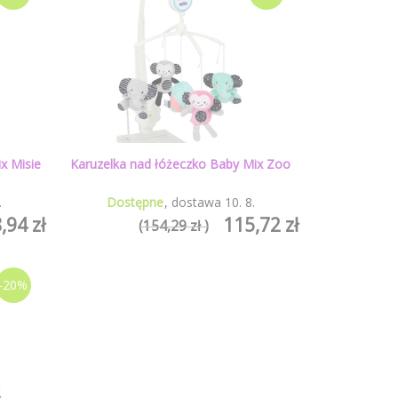
x Misie
Karuzelka nad łóżeczko Baby Mix Zoo
.
Dostępne
dostawa
10
.
8
.
,94 zł
115,72 zł
(154,29 zł )
-20%