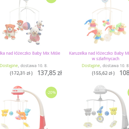
lka nad łóżeczko Baby Mix Miśie
Karuzelka nad łóżeczko Baby Mi
w szlafmycach
Dostępne
dostawa
10
.
8
.
Dostępne
dostawa
10
.
8
137,85 zł
108
(172,31 zł )
(155,62 zł )
-20%