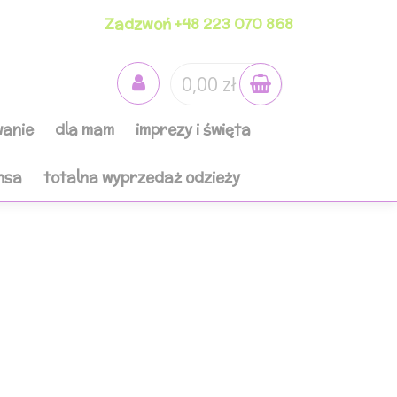
Zadzwoń +48 223 070 868
0,00 zł
anie
dla mam
imprezy i święta
nsa
totalna wyprzedaż odzieży