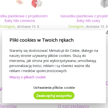
elka plastikowa z projektorem
Karuzelka plastikowa z proje
Baby Mix czerwona
Baby Mix szary
Dostępne
dostawa
10
.
8
.
Dostępne
dostawa
10
.
8
224,84 zł
224
(281,06 zł )
(281,06 zł )
Pliki cookies w Twoich rękach
Staramy się dostosować Mimulo.pl do Ciebie, dlatego na
naszej stronie używamy plików cookies. Służą do
mierzenia, jak strona jest wykorzystywana, umożliwiają
personalizację treści, reklam i są również ważne dla
reklam i mediów społecznościowych.
Więcej o plikach cookie
TWORZYMY
BEZPIECZEŃSTW
Ustawienia plików cookie
WŁASNE PRODUKTY
I JAKOŚĆ
Zaakceptuj wszystko
klientów
O sprzedawcy