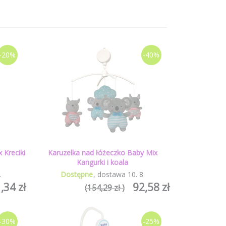
-20%
-40%
 Kreciki
Karuzelka nad łóżeczko Baby Mix
Kangurki i koala
.
Dostępne
dostawa
10
.
8
.
,34 zł
92,58 zł
(154,29 zł )
-30%
-25%