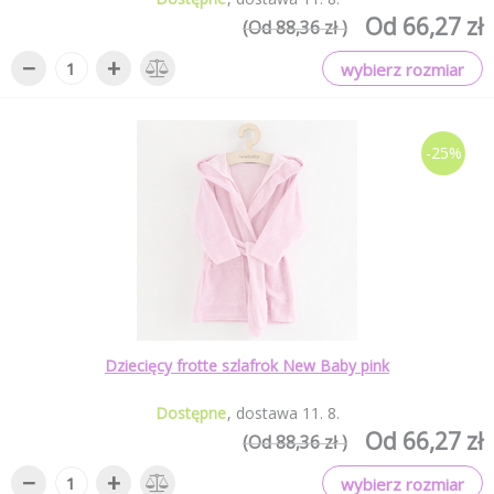
Od 66,27 zł
(Od 88,36 zł )
−
+
wybierz rozmiar
-25%
Dziecięcy frotte szlafrok New Baby pink
Dostępne
dostawa
11
.
8
.
Od 66,27 zł
(Od 88,36 zł )
−
+
wybierz rozmiar