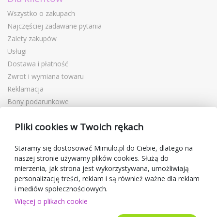
Wszystko o zakupach
Najczęściej zadawane pytania
Zalety zakupów
Usługi
Dostawa i płatność
Zwrot i wymiana towaru
Reklamacja
Bony podarunkowe
Kupony rabatowe
Pliki cookies w Twoich rękach
Blog
O sprzedawcy
Staramy się dostosować Mimulo.pl do Ciebie, dlatego na
naszej stronie używamy plików cookies. Służą do
Mimulo.pl
mierzenia, jak strona jest wykorzystywana, umożliwiają
Regulamin sklepu
personalizację treści, reklam i są również ważne dla reklam
Ochrona danych osobowych GDPR
i mediów społecznościowych.
Kontakty
Więcej o plikach cookie
Współpracujemy