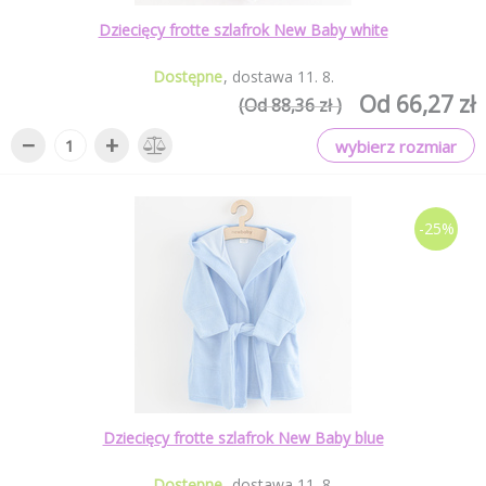
Dziecięcy frotte szlafrok New Baby white
Dostępne
dostawa
11
.
8
.
Od 66,27 zł
(Od 88,36 zł )
−
+
wybierz rozmiar
-25%
Dziecięcy frotte szlafrok New Baby blue
Dostępne
dostawa
11
.
8
.