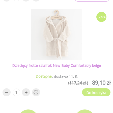
-24%
Dziecięcy frotte szlafrok New Baby Comfortably beige
Dostępne
dostawa
11
.
8
.
89,10 zł
(117,24 zł )
−
+
Do koszyka