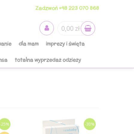
Zadzwoń +48 223 070 868
0,00 zł
anie
dla mam
imprezy i święta
nsa
totalna wyprzedaż odzieży
-25%
-30%