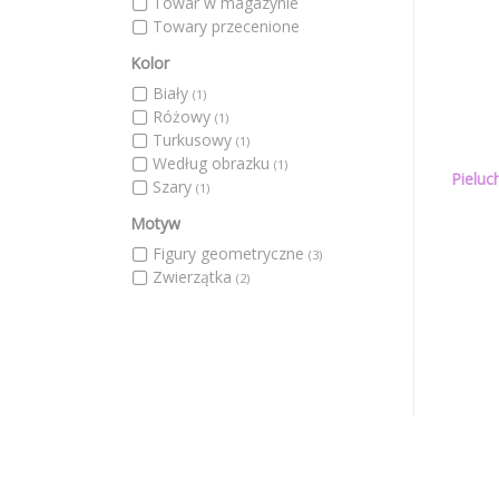
Towar w magazynie
Towary przecenione
Kolor
Biały
(1)
Różowy
(1)
Turkusowy
(1)
Według obrazku
(1)
Pieluc
Szary
(1)
Motyw
Figury geometryczne
(3)
Zwierzątka
(2)