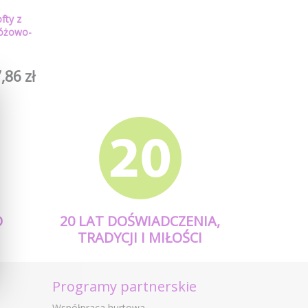
fty z
różowo-
o
,86 zł
O
20 LAT DOŚWIADCZENIA,
TRADYCJI I MIŁOŚCI
Programy partnerskie
Współpraca hurtowa