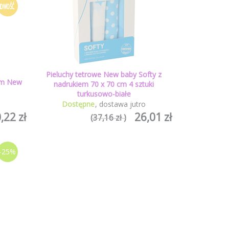
NOWOŚĆ
Pieluchy tetrowe New baby Softy z
iem New
nadrukiem 70 x 70 cm 4 sztuki
turkusowo-białe
o
Dostępne
dostawa jutro
,22 zł
26,01 zł
(37,16 zł )
-25%