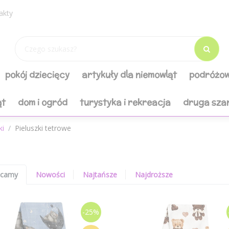
akty
pokój dziecięcy
artykuły dla niemowląt
podróżow
ąt
dom i ogród
turystyka i rekreacja
druga sza
ki
Pieluszki tetrowe
ecamy
Nowości
Najtańsze
Najdroższe
-25%