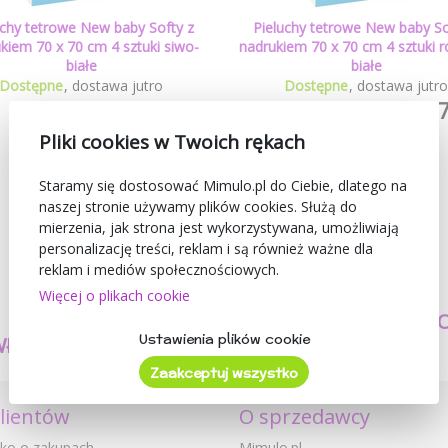
uchy tetrowe New baby Softy z
Pieluchy tetrowe New baby So
kiem 70 x 70 cm 4 sztuki siwo-
nadrukiem 70 x 70 cm 4 sztuki 
białe
białe
Dostępne
dostawa jutro
Dostępne
dostawa jutr
26,01 zł
27
(37,16 zł )
(37,15 zł )
Pliki cookies w Twoich rękach
Staramy się dostosować Mimulo.pl do Ciebie, dlatego na
naszej stronie używamy plików cookies. Służą do
mierzenia, jak strona jest wykorzystywana, umożliwiają
personalizację treści, reklam i są również ważne dla
reklam i mediów społecznościowych.
Więcej o plikach cookie
TWORZYMY
BEZPIECZEŃSTW
Ustawienia plików cookie
WŁASNE PRODUKTY
I JAKOŚĆ
Zaakceptuj wszystko
klientów
O sprzedawcy
ko o zakupach
Mimulo.pl