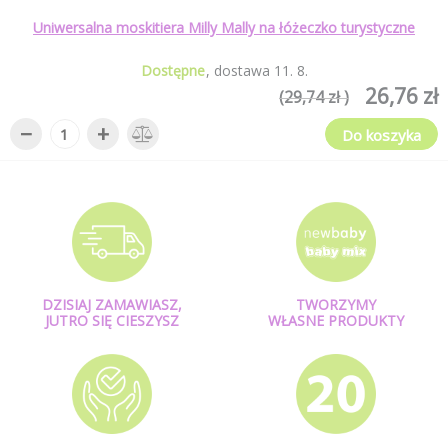
Uniwersalna moskitiera Milly Mally na łóżeczko turystyczne
Dostępne
dostawa
11
.
8
.
26,76 zł
(29,74 zł )
−
+
Do koszyka
DZISIAJ ZAMAWIASZ,
TWORZYMY
JUTRO SIĘ CIESZYSZ
WŁASNE PRODUKTY