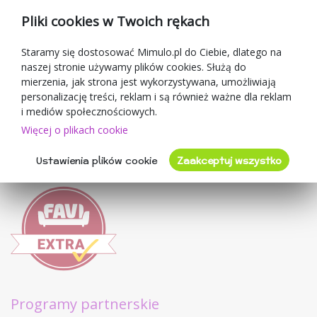
Kupony rabatowe
Pliki cookies w Twoich rękach
Blog
O sprzedawcy
Staramy się dostosować Mimulo.pl do Ciebie, dlatego na
naszej stronie używamy plików cookies. Służą do
Mimulo.pl
mierzenia, jak strona jest wykorzystywana, umożliwiają
Regulamin sklepu
personalizację treści, reklam i są również ważne dla reklam
Ochrona danych osobowych GDPR
i mediów społecznościowych.
Kontakty
Więcej o plikach cookie
Współpracujemy
Ustawienia plików cookie
Zaakceptuj wszystko
Oceny klientów
Programy partnerskie