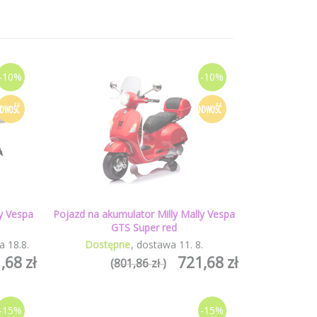
-10%
-10%
NOWOŚĆ
NOWOŚĆ
y Vespa
Pojazd na akumulator Milly Mally Vespa
GTS Super red
a
18
.
8
.
Dostępne
dostawa
11
.
8
.
,68 zł
721,68 zł
(801,86 zł )
-15%
-15%