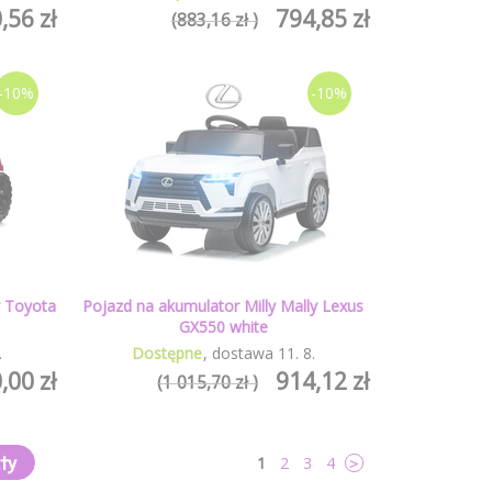
,56 zł
794,85 zł
(883,16 zł )
-10%
-10%
y Toyota
Pojazd na akumulator Milly Mally Lexus
GX550 white
.
Dostępne
dostawa
11
.
8
.
,00 zł
914,12 zł
(1 015,70 zł )
ty
1
2
3
4
>