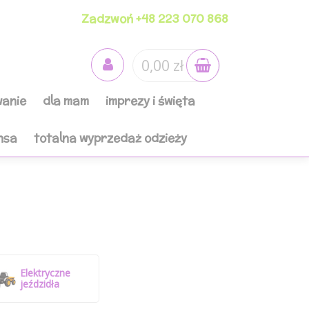
Zadzwoń +48 223 070 868
0,00 zł
anie
dla mam
imprezy i święta
nsa
totalna wyprzedaż odzieży
Elektryczne
jeździdła