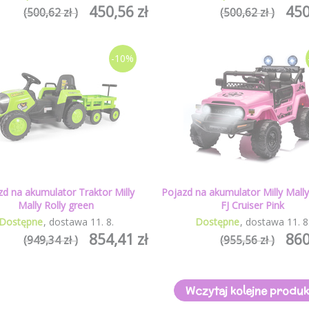
450,56 zł
450
(500,62 zł )
(500,62 zł )
-10%
zd na akumulator Traktor Milly
Pojazd na akumulator Milly Mall
Mally Rolly green
FJ Cruiser Pink
Dostępne
dostawa
11
.
8
.
Dostępne
dostawa
11
.
8
854,41 zł
860
(949,34 zł )
(955,56 zł )
Wczytaj kolejne produk