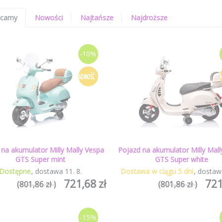
ecamy
Nowości
Najtańsze
Najdroższe
-10%
NOWOŚĆ
 na akumulator Milly Mally Vespa
Pojazd na akumulator Milly Mall
GTS Super mint
GTS Super white
Dostępne
dostawa
11
.
8
.
Dostawa w ciągu 5 dni
dostaw
721,68 zł
721
(801,86 zł )
(801,86 zł )
-15%