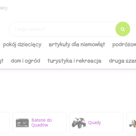
akty
pokój dziecięcy
artykuły dla niemowląt
podróżow
ąt
dom i ogród
turystyka i rekreacja
druga sza
Baterie do
Quady
Quadów