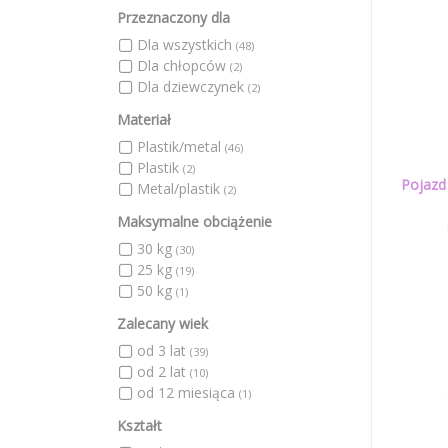
Przeznaczony dla
Dla wszystkich
(48)
Dla chłopców
(2)
Dla dziewczynek
(2)
Materiał
Plastik/metal
(46)
Plastik
(2)
Pojazd
Metal/plastik
(2)
Maksymalne obciążenie
30 kg
(30)
25 kg
(19)
50 kg
(1)
Zalecany wiek
od 3 lat
(39)
od 2 lat
(10)
od 12 miesiąca
(1)
Kształt