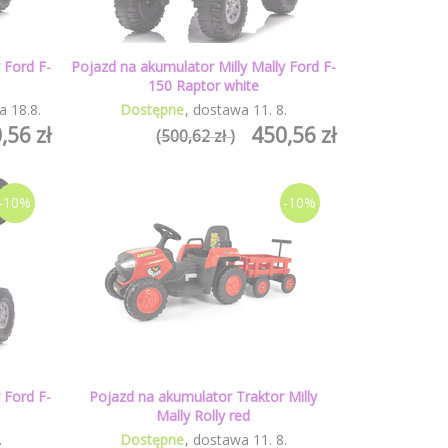
 Ford F-
Pojazd na akumulator Milly Mally Ford F-
150 Raptor white
a
18
.
8
.
Dostępne
dostawa
11
.
8
.
,56 zł
450,56 zł
(500,62 zł )
-10%
-10%
 Ford F-
Pojazd na akumulator Traktor Milly
Mally Rolly red
.
Dostępne
dostawa
11
.
8
.