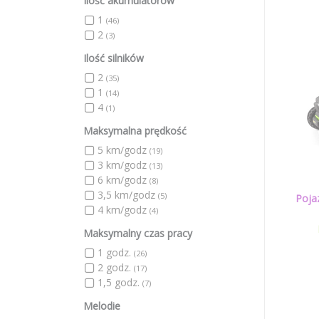
Ilość akumulatorów
1
(46)
2
(3)
Ilość silników
2
(35)
1
(14)
4
(1)
Maksymalna prędkość
5 km/godz
(19)
3 km/godz
(13)
6 km/godz
(8)
3,5 km/godz
(5)
Poja
4 km/godz
(4)
Maksymalny czas pracy
1 godz.
(26)
2 godz.
(17)
1,5 godz.
(7)
Melodie