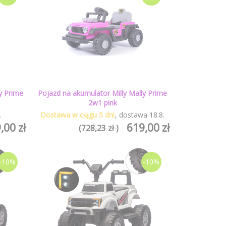
y Prime
Pojazd na akumulator Milly Mally Prime
2w1 pink
.
Dostawa w ciągu 5 dni
dostawa
18
.
8
.
,00 zł
619,00 zł
(728,23 zł )
-10%
-10%