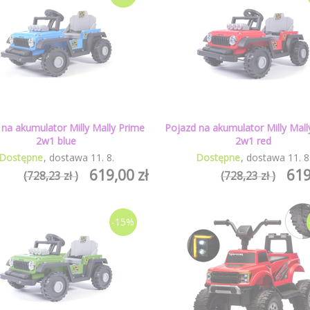
 na akumulator Milly Mally Prime
Pojazd na akumulator Milly Mall
2w1 blue
2w1 red
Dostępne
dostawa
11
.
8
.
Dostępne
dostawa
11
.
8
619,00 zł
619
(728,23 zł )
(728,23 zł )
-15%