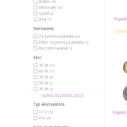
Autko
(20)
Motocykl
(14)
Quad
(9)
Pojazd
Inny
(7)
Sterowanie
Dosta
Za pomocą pedała
(42)
Pilot/ za pomocą pedała
(6)
Bez sterowania
(2)
Moc
30 W
(21)
60 W
(11)
70 W
(8)
50 W
(2)
35 W
(2)
pokaż wszystkie opcje
Typ akumulatora
12 V
Pojazd 
(29)
6 V
(20)