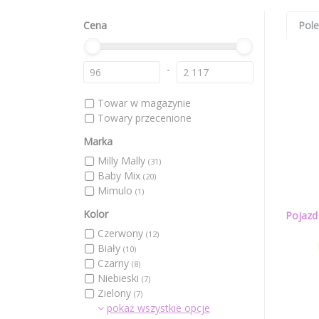
Cena
Pol
-
Towar w magazynie
Towary przecenione
Marka
Milly Mally
(31)
Baby Mix
(20)
Mimulo
(1)
Kolor
Pojazd
Czerwony
(12)
Biały
(10)
Czarny
(8)
Niebieski
(7)
Zielony
(7)
pokaż wszystkie opcje