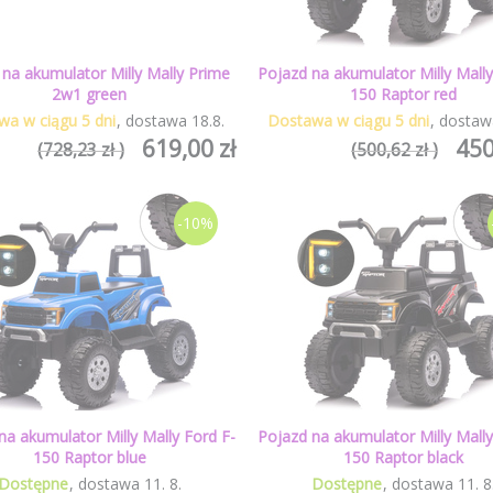
 na akumulator Milly Mally Prime
Pojazd na akumulator Milly Mally
2w1 green
150 Raptor red
wa w ciągu 5 dni
dostawa
18
.
8
.
Dostawa w ciągu 5 dni
dostaw
619,00 zł
450
(728,23 zł )
(500,62 zł )
-10%
na akumulator Milly Mally Ford F-
Pojazd na akumulator Milly Mally
150 Raptor blue
150 Raptor black
Dostępne
dostawa
11
.
8
.
Dostępne
dostawa
11
.
8