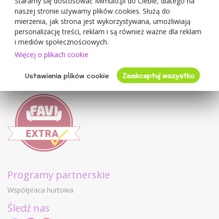
Staramy się dostosować Mimulo.pl do Ciebie, dlatego na
naszej stronie używamy plików cookies. Służą do
Mimulo.pl
mierzenia, jak strona jest wykorzystywana, umożliwiają
Regulamin sklepu
personalizację treści, reklam i są również ważne dla reklam
Ochrona danych osobowych GDPR
i mediów społecznościowych.
Kontakty
Więcej o plikach cookie
Współpracujemy
Ustawienia plików cookie
Zaakceptuj wszystko
Oceny klientów
Programy partnerskie
Współpraca hurtowa
Śledź nas