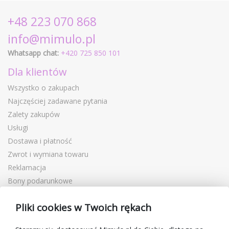
+48 223 070 868
info@mimulo.pl
Whatsapp chat:
+420 725 850 101
Dla klientów
Wszystko o zakupach
Najczęściej zadawane pytania
Zalety zakupów
Usługi
Dostawa i płatność
Zwrot i wymiana towaru
Reklamacja
Bony podarunkowe
Kupony rabatowe
Pliki cookies w Twoich rękach
Blog
O sprzedawcy