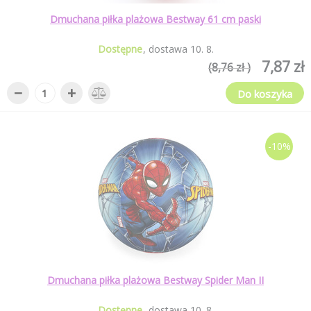
Dmuchana piłka plażowa Bestway 61 cm paski
Dostępne
dostawa
10
.
8
.
7,87 zł
(8,76 zł )
−
+
Do koszyka
-10%
Dmuchana piłka plażowa Bestway Spider Man II
Dostępne
dostawa
10
.
8
.