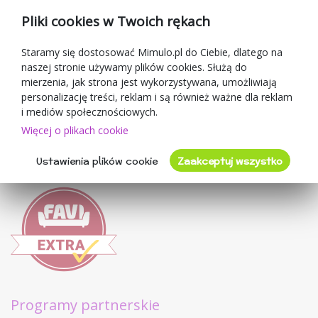
Kupony rabatowe
Pliki cookies w Twoich rękach
Blog
O sprzedawcy
Staramy się dostosować Mimulo.pl do Ciebie, dlatego na
naszej stronie używamy plików cookies. Służą do
Mimulo.pl
mierzenia, jak strona jest wykorzystywana, umożliwiają
Regulamin sklepu
personalizację treści, reklam i są również ważne dla reklam
Ochrona danych osobowych GDPR
i mediów społecznościowych.
Kontakty
Więcej o plikach cookie
Współpracujemy
Ustawienia plików cookie
Zaakceptuj wszystko
Oceny klientów
Programy partnerskie