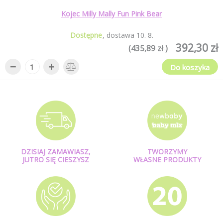
Kojec Milly Mally Fun Pink Bear
Dostępne
dostawa
10
.
8
.
392,30 zł
(435,89 zł )
−
+
Do koszyka
DZISIAJ ZAMAWIASZ,
TWORZYMY
JUTRO SIĘ CIESZYSZ
WŁASNE PRODUKTY