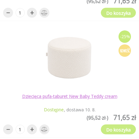
71,65 zł
(95,52 zł )
−
+
Do koszyka
-25%
NOWOŚĆ
Dziecięca pufa-taburet New Baby Teddy cream
Dostępne
dostawa
10
.
8
.
71,65 zł
(95,52 zł )
−
+
Do koszyka