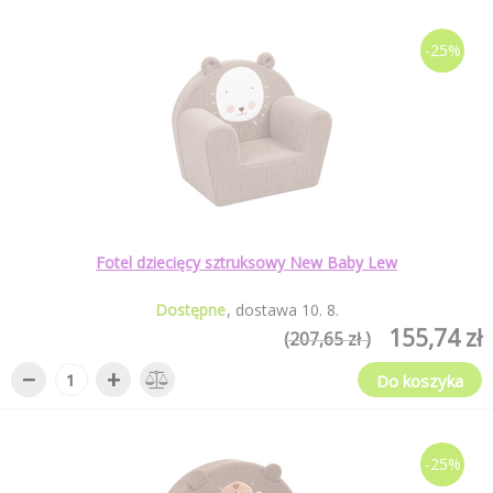
-25%
Fotel dziecięcy sztruksowy New Baby Lew
Dostępne
dostawa
10
.
8
.
155,74 zł
(207,65 zł )
−
+
Do koszyka
-25%