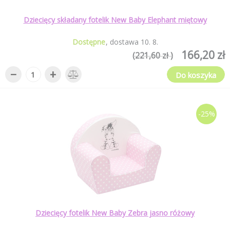
Dziecięcy składany fotelik New Baby Elephant miętowy
Dostępne
dostawa
10
.
8
.
166,20 zł
(221,60 zł )
−
+
Do koszyka
-25%
Dziecięcy fotelik New Baby Zebra jasno różowy