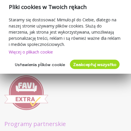
Pliki cookies w Twoich rękach
Blog
O sprzedawcy
Staramy się dostosować Mimulo.pl do Ciebie, dlatego na
naszej stronie używamy plików cookies. Służą do
Mimulo.pl
mierzenia, jak strona jest wykorzystywana, umożliwiają
Regulamin sklepu
personalizację treści, reklam i są również ważne dla reklam
Ochrona danych osobowych GDPR
i mediów społecznościowych.
Kontakty
Więcej o plikach cookie
Współpracujemy
Ustawienia plików cookie
Zaakceptuj wszystko
Oceny klientów
Programy partnerskie