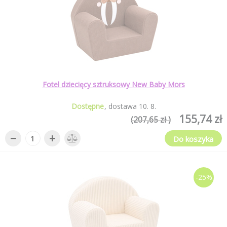
Fotel dziecięcy sztruksowy New Baby Mors
Dostępne
dostawa
10
.
8
.
155,74 zł
(207,65 zł )
−
+
Do koszyka
-25%