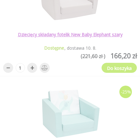
Dziecięcy składany fotelik New Baby Elephant szary
Dostępne
dostawa
10
.
8
.
166,20 zł
(221,60 zł )
−
+
Do koszyka
-25%