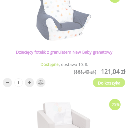
Dziecięcy fotelik z granulatem New Baby granatowy
Dostępne
dostawa
10
.
8
.
121,04 zł
(161,40 zł )
−
+
Do koszyka
-25%