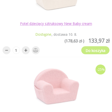
Fotel dziecięcy sztruksowy New Baby cream
Dostępne
dostawa
10
.
8
.
133,97 zł
(178,63 zł )
−
+
Do koszyka
-25%