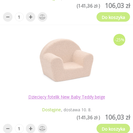
106,03 zł
(141,36 zł )
−
+
Do koszyka
-25%
Dziecięcy fotelik New Baby Teddy beige
Dostępne
dostawa
10
.
8
.
106,03 zł
(141,36 zł )
−
+
Do koszyka