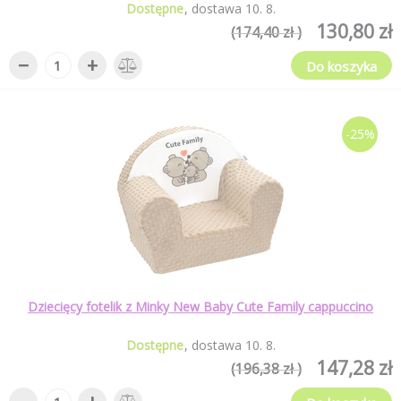
Dostępne
dostawa
10
.
8
.
130,80 zł
(174,40 zł )
−
+
Do koszyka
-25%
Dziecięcy fotelik z Minky New Baby Cute Family cappuccino
Dostępne
dostawa
10
.
8
.
147,28 zł
(196,38 zł )