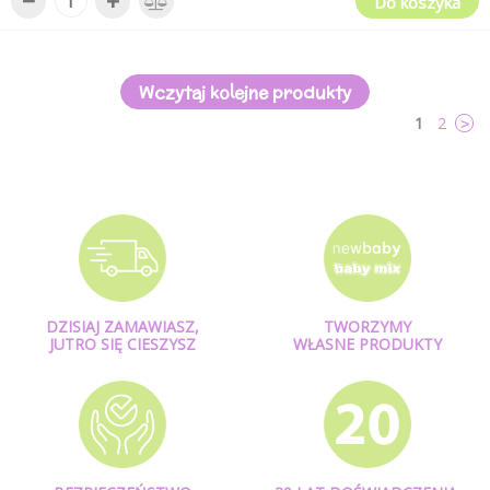
−
+
Do koszyka
Wczytaj kolejne produkty
1
2
>
DZISIAJ ZAMAWIASZ,
TWORZYMY
JUTRO SIĘ CIESZYSZ
WŁASNE PRODUKTY