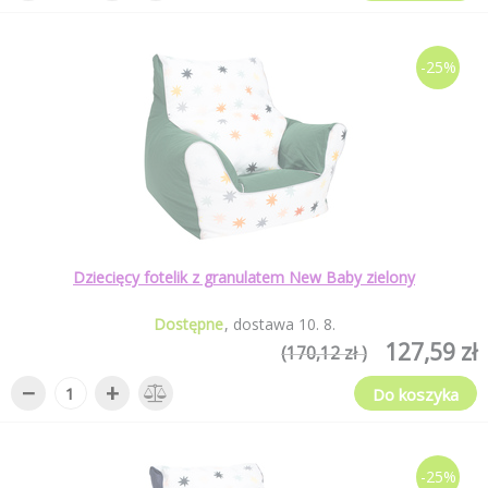
-25%
Dziecięcy fotelik z granulatem New Baby zielony
Dostępne
dostawa
10
.
8
.
127,59 zł
(170,12 zł )
−
+
Do koszyka
-25%