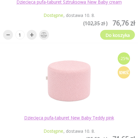
Dziecięca pufa-taburet Sztruksowa New Baby cream
Dostępne
dostawa
10
.
8
.
76,76 zł
(102,35 zł )
−
+
Do koszyka
-25%
NOWOŚĆ
Dziecięca pufa-taburet New Baby Teddy pink
Dostępne
dostawa
10
.
8
.