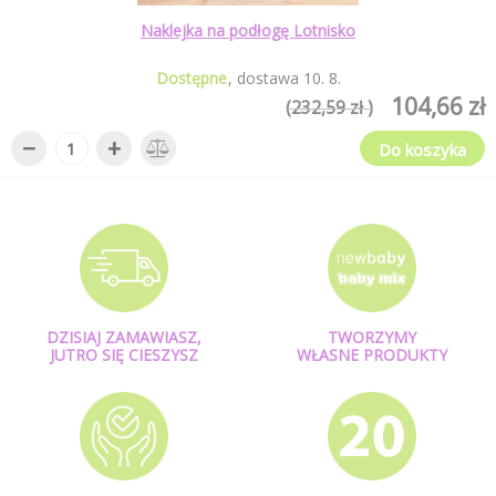
Naklejka na podłogę Lotnisko
Dostępne
dostawa
10
.
8
.
104,66 zł
(232,59 zł )
−
+
Do koszyka
DZISIAJ ZAMAWIASZ,
TWORZYMY
JUTRO SIĘ CIESZYSZ
WŁASNE PRODUKTY