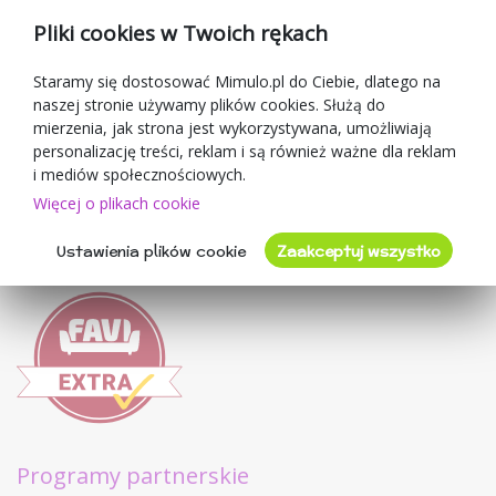
Kupony rabatowe
Pliki cookies w Twoich rękach
Blog
O sprzedawcy
Staramy się dostosować Mimulo.pl do Ciebie, dlatego na
naszej stronie używamy plików cookies. Służą do
Mimulo.pl
mierzenia, jak strona jest wykorzystywana, umożliwiają
Regulamin sklepu
personalizację treści, reklam i są również ważne dla reklam
Ochrona danych osobowych GDPR
i mediów społecznościowych.
Kontakty
Więcej o plikach cookie
Współpracujemy
Ustawienia plików cookie
Zaakceptuj wszystko
Oceny klientów
Programy partnerskie