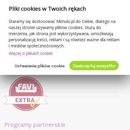
Kupony rabatowe
Pliki cookies w Twoich rękach
Blog
O sprzedawcy
Staramy się dostosować Mimulo.pl do Ciebie, dlatego na
naszej stronie używamy plików cookies. Służą do
Mimulo.pl
mierzenia, jak strona jest wykorzystywana, umożliwiają
Regulamin sklepu
personalizację treści, reklam i są również ważne dla reklam
Ochrona danych osobowych GDPR
i mediów społecznościowych.
Kontakty
Więcej o plikach cookie
Współpracujemy
Ustawienia plików cookie
Zaakceptuj wszystko
Oceny klientów
Programy partnerskie