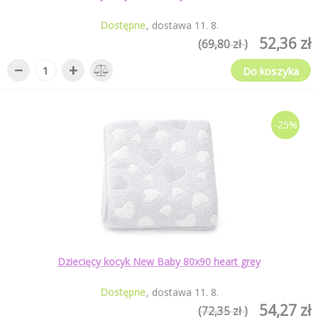
Dostępne
dostawa
11
.
8
.
52,36 zł
(69,80 zł )
−
+
Do koszyka
-25%
Dziecięcy kocyk New Baby 80x90 heart grey
Dostępne
dostawa
11
.
8
.
54,27 zł
(72,35 zł )