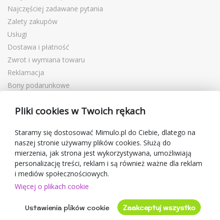
Najczęściej zadawane pytania
Zalety zakupów
Usługi
Dostawa i płatność
Zwrot i wymiana towaru
Reklamacja
Bony podarunkowe
Kupony rabatowe
Pliki cookies w Twoich rękach
Blog
O sprzedawcy
Staramy się dostosować Mimulo.pl do Ciebie, dlatego na
naszej stronie używamy plików cookies. Służą do
Mimulo.pl
mierzenia, jak strona jest wykorzystywana, umożliwiają
Regulamin sklepu
personalizację treści, reklam i są również ważne dla reklam
Ochrona danych osobowych GDPR
i mediów społecznościowych.
Kontakty
Więcej o plikach cookie
Współpracujemy
Ustawienia plików cookie
Zaakceptuj wszystko
Oceny klientów