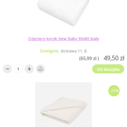
Dziecięcy kocyk New Baby 90x80 biały
Dostępne
dostawa
11
.
8
.
49,50 zł
(65,99 zł )
−
+
Do koszyka
-25%