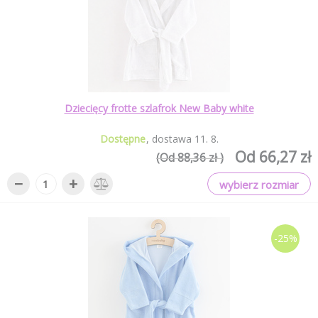
Dziecięcy frotte szlafrok New Baby white
Dostępne
dostawa
11
.
8
.
Od 66,27 zł
(Od 88,36 zł )
−
+
wybierz rozmiar
-25%