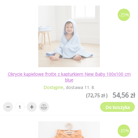
-25%
Okrycie kąpielowe frotte z kapturkiem New Baby 100x100 cm
blue
Dostępne
dostawa
11
.
8
.
54,56 zł
(72,75 zł )
−
+
Do koszyka
-25%