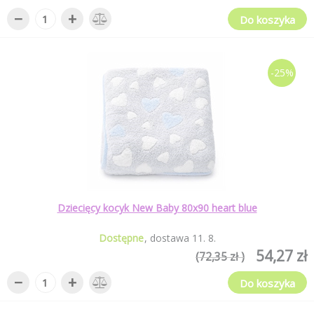
−
+
Do koszyka
-25%
Dziecięcy kocyk New Baby 80x90 heart blue
Dostępne
dostawa
11
.
8
.
54,27 zł
(72,35 zł )
−
+
Do koszyka