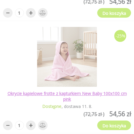
54,56 zł
(72,75 zł )
−
+
Do koszyka
-25%
Okrycie kąpielowe frotte z kapturkiem New Baby 100x100 cm
pink
Dostępne
dostawa
11
.
8
.
54,56 zł
(72,75 zł )
−
+
Do koszyka