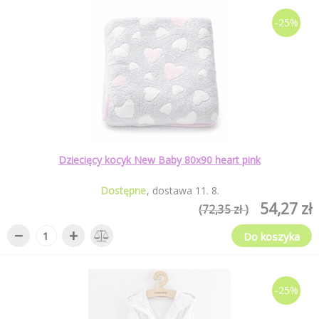
-25%
Dziecięcy kocyk New Baby 80x90 heart pink
Dostępne
dostawa
11
.
8
.
54,27 zł
(72,35 zł )
−
+
Do koszyka
-25%