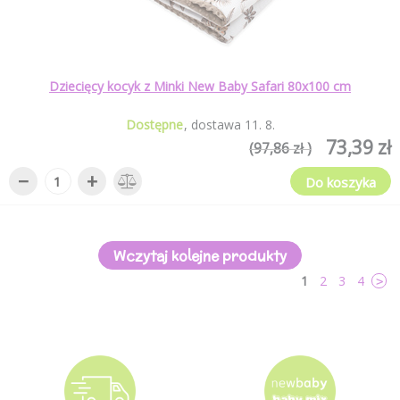
Dziecięcy kocyk z Minki New Baby Safari 80x100 cm
Dostępne
dostawa
11
.
8
.
73,39 zł
(97,86 zł )
−
+
Do koszyka
Wczytaj kolejne produkty
1
2
3
4
>