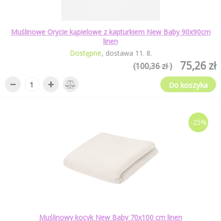
Muślinowe Orycie kąpielowe z kapturkiem New Baby 90x90cm
linen
Dostępne
dostawa
11
.
8
.
75,26 zł
(100,36 zł )
−
+
Do koszyka
-25%
Muślinowy kocyk New Baby 70x100 cm linen