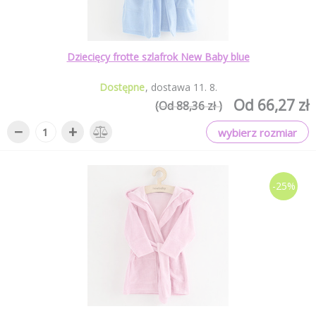
Dziecięcy frotte szlafrok New Baby blue
Dostępne
dostawa
11
.
8
.
Od 66,27 zł
(Od 88,36 zł )
−
+
wybierz rozmiar
-25%