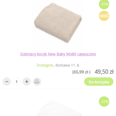
-25%
NOWOŚĆ
Dziecięcy kocyk New Baby 90x80 cappuccino
Dostępne
dostawa
11
.
8
.
49,50 zł
(65,99 zł )
−
+
Do koszyka
-25%