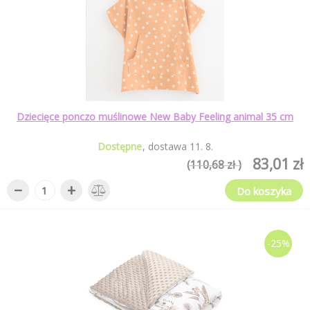
Dziecięce ponczo muślinowe New Baby Feeling animal 35 cm
Dostępne
dostawa
11
.
8
.
83,01 zł
(110,68 zł )
−
+
Do koszyka
-25%