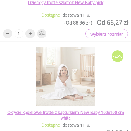
Dziecięcy frotte szlafrok New Baby pink
Dostępne
dostawa
11
.
8
.
Od 66,27 zł
(Od 88,36 zł )
−
+
wybierz rozmiar
-25%
Okrycie kąpielowe frotte z kapturkiem New Baby 100x100 cm
white
Dostępne
dostawa
11
.
8
.