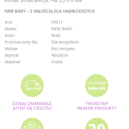
Kontakt: info@carero.pl, +48 223 070 868
NEW BABY – Z MIŁOŚCIĄ DLA NAJMŁODSZYCH
Kod
59611
Marka
NEW BABY
Kolor
Biały
Przeznaczony dla
Dla wszystkich
Motyw
Bez motywu
Wymiar
40x30cm
Materiał
Frotte
DZISIAJ ZAMAWIASZ,
TWORZYMY
JUTRO SIĘ CIESZYSZ
WŁASNE PRODUKTY