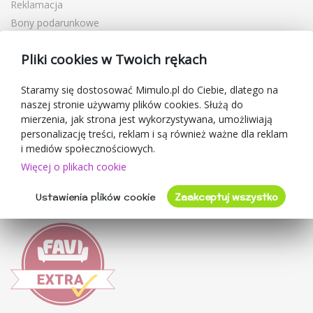
Reklamacja
Bony podarunkowe
Kupony rabatowe
Pliki cookies w Twoich rękach
Blog
O sprzedawcy
Staramy się dostosować Mimulo.pl do Ciebie, dlatego na
naszej stronie używamy plików cookies. Służą do
Mimulo.pl
mierzenia, jak strona jest wykorzystywana, umożliwiają
Regulamin sklepu
personalizację treści, reklam i są również ważne dla reklam
Ochrona danych osobowych GDPR
i mediów społecznościowych.
Kontakty
Więcej o plikach cookie
Współpracujemy
Ustawienia plików cookie
Zaakceptuj wszystko
Oceny klientów