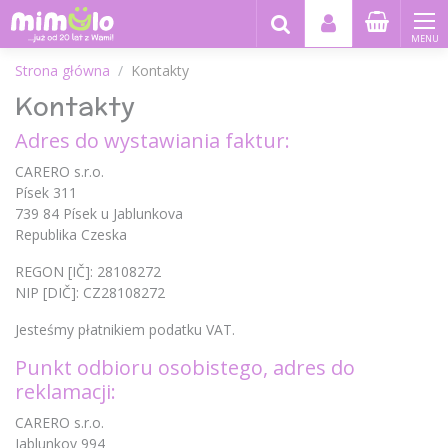
MENU
Strona główna
Kontakty
Kontakty
Adres do wystawiania faktur:
CARERO s.r.o.
Písek 311
739 84 Písek u Jablunkova
Republika Czeska
REGON [IČ]: 28108272
NIP [DIČ]: CZ28108272
Jesteśmy płatnikiem podatku VAT.
Punkt odbioru osobistego, adres do
reklamacji:
CARERO s.r.o.
Jablunkov 994