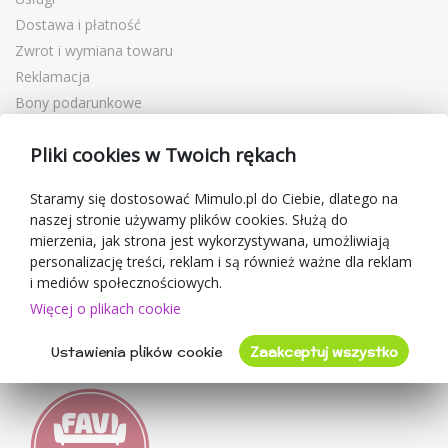
Dostawa i płatność
Zwrot i wymiana towaru
Reklamacja
Bony podarunkowe
Kupony rabatowe
Pliki cookies w Twoich rękach
Blog
O sprzedawcy
Staramy się dostosować Mimulo.pl do Ciebie, dlatego na
naszej stronie używamy plików cookies. Służą do
Mimulo.pl
mierzenia, jak strona jest wykorzystywana, umożliwiają
Regulamin sklepu
personalizację treści, reklam i są również ważne dla reklam
Ochrona danych osobowych GDPR
i mediów społecznościowych.
Kontakty
Więcej o plikach cookie
Współpracujemy
Ustawienia plików cookie
Zaakceptuj wszystko
Oceny klientów