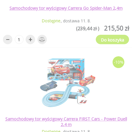
Samochodowy tor wyścigowy Carrera Go Spider-Man 2,4m
Dostępne
dostawa
11
.
8
.
215,50 zł
(239,44 zł )
−
+
Do koszyka
-10%
Samochodowy tor wyścigowy Carrera FIRST Cars - Power Duell
2,4 m
Dostępne
dostawa
11
.
8
.