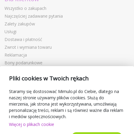
Wszystko o zakupach
Najczęściej zadawane pytania
Zalety zakupów
Usługi
Dostawa i płatność
Zwrot i wymiana towaru
Reklamacja
Bony podarunkowe
Kupony rabatowe
Pliki cookies w Twoich rękach
Blog
O sprzedawcy
Staramy się dostosować Mimulo.pl do Ciebie, dlatego na
naszej stronie używamy plików cookies. Służą do
Mimulo.pl
mierzenia, jak strona jest wykorzystywana, umożliwiają
Regulamin sklepu
personalizację treści, reklam i są również ważne dla reklam
Ochrona danych osobowych GDPR
i mediów społecznościowych.
Kontakty
Więcej o plikach cookie
Współpracujemy