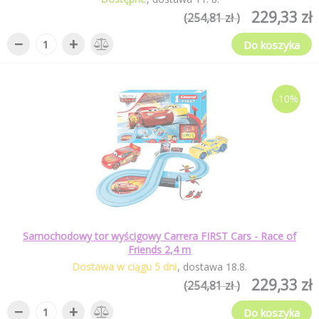
229,33 zł
(254,81 zł )
−
+
Do koszyka
-10%
Samochodowy tor wyścigowy Carrera FIRST Cars - Race of
Friends 2,4 m
Dostawa w ciągu 5 dni
dostawa
18
.
8
.
229,33 zł
(254,81 zł )
−
+
Do koszyka