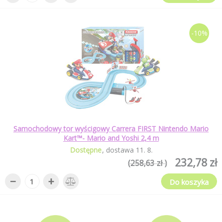
-10%
Samochodowy tor wyścigowy Carrera FIRST Nintendo Mario
Kart™- Mario and Yoshi 2,4 m
Dostępne
dostawa
11
.
8
.
232,78 zł
(258,63 zł )
−
+
Do koszyka