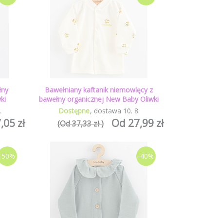
łny
Bawełniany kaftanik niemowlęcy z
ki
bawełny organicznej New Baby Oliwki
.
Dostępne
dostawa
10
.
8
.
,05 zł
Od 27,99 zł
(Od 37,33 zł )
-50%
-40%