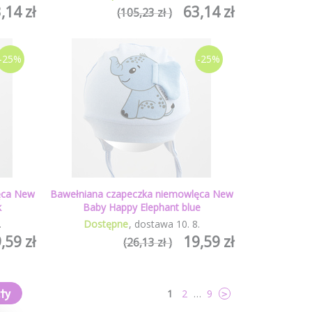
,14 zł
63,14 zł
(105,23 zł )
-25%
-25%
ęca New
Bawełniana czapeczka niemowlęca New
k
Baby Happy Elephant blue
.
Dostępne
dostawa
10
.
8
.
,59 zł
19,59 zł
(26,13 zł )
ty
1
2
…
9
>