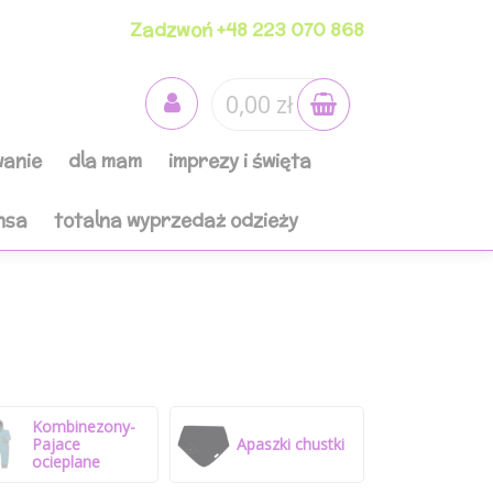
Zadzwoń +48 223 070 868
0,00 zł
anie
dla mam
imprezy i święta
nsa
totalna wyprzedaż odzieży
Kombinezony-
Pajace
Apaszki chustki
ocieplane