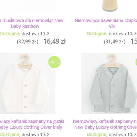
 muślinowa dla niemowląt New
Niemowlęca bawełniana czapka
Baby Rainbow
Viki
Dostępne
dostawa
10
.
8
.
Dostępne
dostawa
10
.
8
16,49 zł
15
(32,99 zł )
(31,49 zł )
-40%
lęcy kaftanik zapinany na guziki
Niemowlęcy kaftanik zapinany na
by Luxury clothing Oliver biały
New Baby Luxury clothing Olive
Dostępne
dostawa
10
.
8
.
Dostępne
dostawa
10
.
8