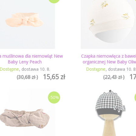
 muślinowa dla niemowląt New
Czapka niemowlęca z bawe
Baby Leny Peach
organicznej New Baby Oliw
Dostępne
dostawa
10
.
8
.
Dostępne
dostawa
10
.
8
15,65 zł
17
(30,68 zł )
(22,43 zł )
-50%