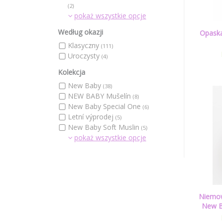
(2)
pokaż wszystkie opcje
Według okazji
Opaska
Klasyczny
(111)
Uroczysty
(4)
Kolekcja
New Baby
(38)
NEW BABY Mušelín
(8)
New Baby Special One
(6)
Letní výprodej
(5)
New Baby Soft Muslin
(5)
pokaż wszystkie opcje
Niemow
New Ba