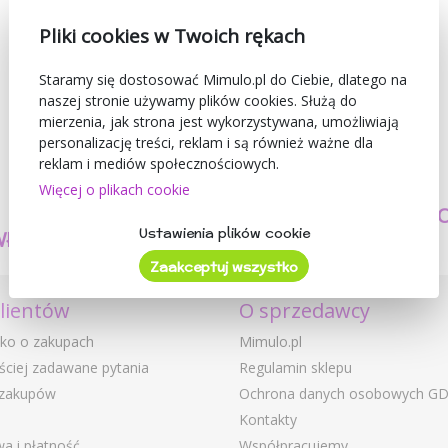
Pliki cookies w Twoich rękach
Staramy się dostosować Mimulo.pl do Ciebie, dlatego na
naszej stronie używamy plików cookies. Służą do
mierzenia, jak strona jest wykorzystywana, umożliwiają
personalizację treści, reklam i są również ważne dla
reklam i mediów społecznościowych.
Więcej o plikach cookie
TWORZYMY
BEZPIECZEŃSTW
Ustawienia plików cookie
WŁASNE PRODUKTY
I JAKOŚĆ
Zaakceptuj wszystko
klientów
O sprzedawcy
ko o zakupach
Mimulo.pl
ściej zadawane pytania
Regulamin sklepu
 zakupów
Ochrona danych osobowych G
Kontakty
a i płatność
Współpracujemy