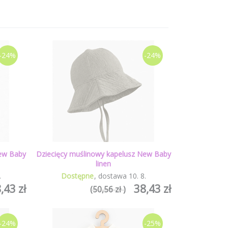
-24%
-24%
New Baby
Dziecięcy muślinowy kapelusz New Baby
linen
.
Dostępne
dostawa
10
.
8
.
,43 zł
38,43 zł
(50,56 zł )
-24%
-25%