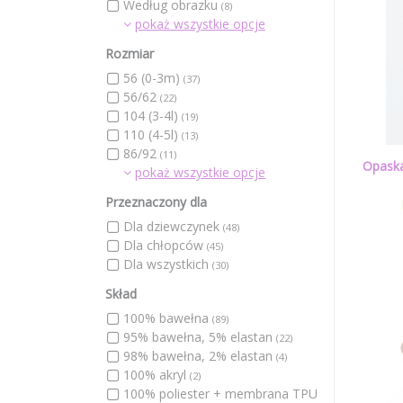
Według obrazku
(8)
pokaż wszystkie opcje
Rozmiar
56 (0-3m)
(37)
56/62
(22)
104 (3-4l)
(19)
110 (4-5l)
(13)
86/92
(11)
Opaska
pokaż wszystkie opcje
Przeznaczony dla
Dla dziewczynek
(48)
Dla chłopców
(45)
Dla wszystkich
(30)
Skład
100% bawełna
(89)
95% bawełna, 5% elastan
(22)
98% bawełna, 2% elastan
(4)
100% akryl
(2)
100% poliester + membrana TPU