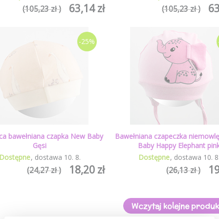
63,14 zł
63
(105,23 zł )
(105,23 zł )
-25%
ęca bawełniana czapka New Baby
Bawełniana czapeczka niemowl
Gęsi
Baby Happy Elephant pin
Dostępne
dostawa
10
.
8
.
Dostępne
dostawa
10
.
8
18,20 zł
19
(24,27 zł )
(26,13 zł )
Wczytaj kolejne produk