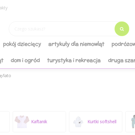
akty
pokój dziecięcy
artykuły dla niemowląt
podróżow
ąt
dom i ogród
turystyka i rekreacja
druga sza
ę/lato
Kaftanik
Kurtki softshell