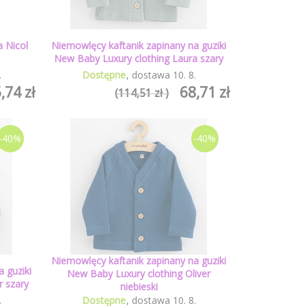
 Nicol
Niemowlęcy kaftanik zapinany na guziki
New Baby Luxury clothing Laura szary
.
Dostępne
dostawa
10
.
8
.
,74 zł
68,71 zł
(114,51 zł )
-40%
-40%
Niemowlęcy kaftanik zapinany na guziki
 guziki
New Baby Luxury clothing Oliver
r szary
niebieski
.
Dostępne
dostawa
10
.
8
.