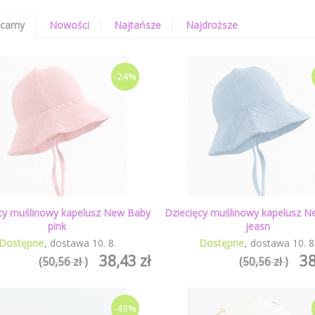
ecamy
Nowości
Najtańsze
Najdroższe
-24%
cy muślinowy kapelusz New Baby
Dziecięcy muślinowy kapelusz 
pink
jeasn
Dostępne
dostawa
10
.
8
.
Dostępne
dostawa
10
.
8
38,43 zł
38
(50,56 zł )
(50,56 zł )
-49%