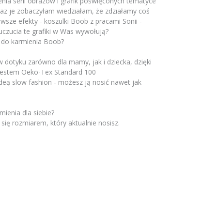
ia serii obrazów i grafik poświęconych tematyce
raz je zobaczyłam wiedziałam, że zdziałamy coś
erwsze efekty - koszulki Boob z pracami Sonii -
uczucia te grafiki w Was wywołują?
i do karmienia Boob?
w dotyku zarówno dla mamy, jak i dziecka, dzięki
 atestem Oeko-Tex Standard 100
deą slow fashion - możesz ją nosić nawet jak
mienia dla siebie?
 się rozmiarem, który aktualnie nosisz.