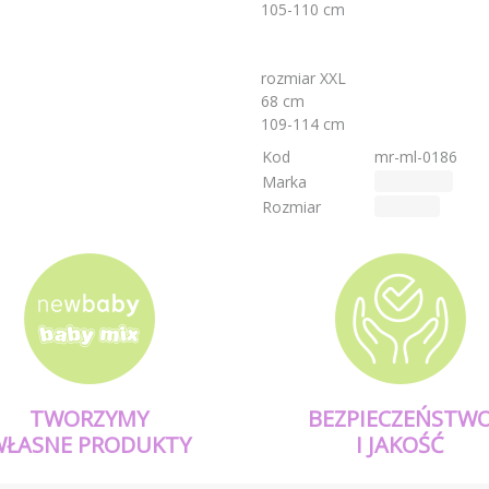
105-110 cm
rozmiar XXL
68 cm
109-114 cm
Kod
mr-ml-0186
Marka
milk & love
Rozmiar
(MODEL)
TWORZYMY
BEZPIECZEŃSTW
WŁASNE PRODUKTY
I JAKOŚĆ