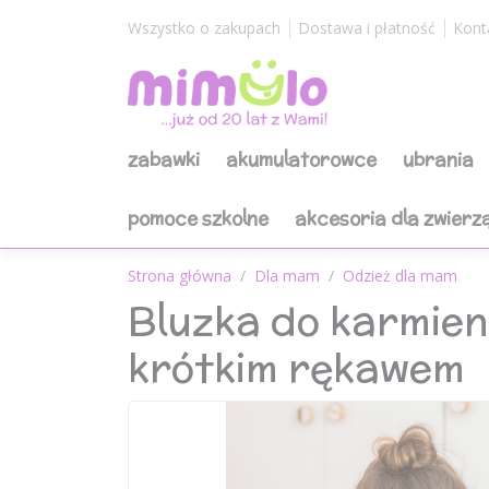
Wszystko o zakupach
Dostawa i płatność
Kont
zabawki
akumulatorowce
ubrania
pomoce szkolne
akcesoria dla zwierz
Strona główna
Dla mam
Odzież dla mam
Bluzka do karmien
krótkim rękawem