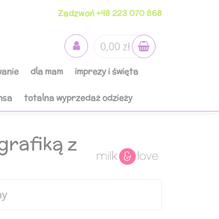
Zadzwoń +48 223 070 868
0,00 zł
anie
dla mam
imprezy i święta
nsa
totalna wyprzedaż odzieży
grafiką z
ny