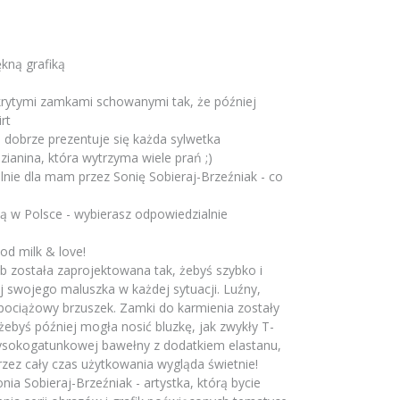
ękną grafiką
krytymi zamkami schowanymi tak, że później
rt
 dobrze prezentuje się każda sylwetka
ianina, która wytrzyma wiele prań ;)
lnie dla mam przez Sonię Sobieraj-Brzeźniak - co
ą w Polsce - wybierasz odpowiedzialnie
 od milk & love!
b została zaprojektowana tak, żebyś szybko i
 swojego maluszka w każdej sytuacji. Luźny,
 pociążowy brzuszek. Zamki do karmienia zostały
, żebyś później mogła nosić bluzkę, jak zwykły T-
wysokogatunkowej bawełny z dodatkiem elastanu,
przez cały czas użytkowania wygląda świetnie!
ia Sobieraj-Brzeźniak - artystka, którą bycie