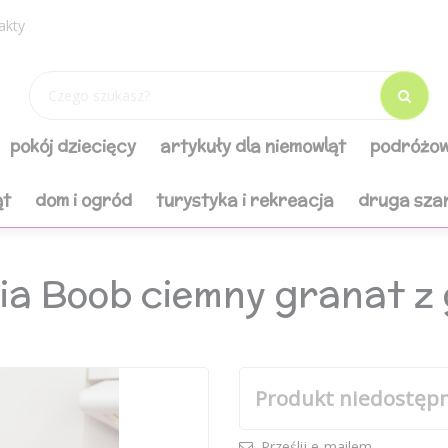
akty
pokój dziecięcy
artykuły dla niemowląt
podróżow
ąt
dom i ogród
turystyka i rekreacja
druga sza
ia Boob ciemny granat z 
Produkt niedostęp
Prześlij e-mailem