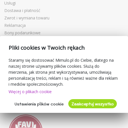
Usługi
Dostawa i płatność
Zwrot i wymiana towaru
Reklamacja
Bony podarunkowe
Kupony rabatowe
Pliki cookies w Twoich rękach
Blog
O sprzedawcy
Staramy się dostosować Mimulo.pl do Ciebie, dlatego na
naszej stronie używamy plików cookies. Służą do
Mimulo.pl
mierzenia, jak strona jest wykorzystywana, umożliwiają
Regulamin sklepu
personalizację treści, reklam i są również ważne dla reklam
Ochrona danych osobowych GDPR
i mediów społecznościowych.
Kontakty
Więcej o plikach cookie
Współpracujemy
Ustawienia plików cookie
Zaakceptuj wszystko
Oceny klientów