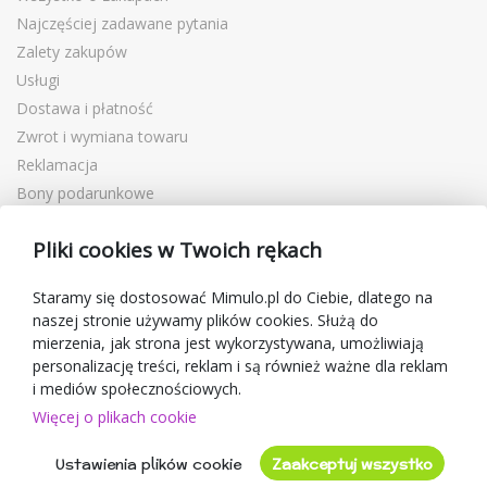
Najczęściej zadawane pytania
Zalety zakupów
Usługi
Dostawa i płatność
Zwrot i wymiana towaru
Reklamacja
Bony podarunkowe
Kupony rabatowe
Pliki cookies w Twoich rękach
Blog
O sprzedawcy
Staramy się dostosować Mimulo.pl do Ciebie, dlatego na
naszej stronie używamy plików cookies. Służą do
Mimulo.pl
mierzenia, jak strona jest wykorzystywana, umożliwiają
Regulamin sklepu
personalizację treści, reklam i są również ważne dla reklam
Ochrona danych osobowych GDPR
i mediów społecznościowych.
Kontakty
Więcej o plikach cookie
Współpracujemy
Ustawienia plików cookie
Zaakceptuj wszystko
Oceny klientów