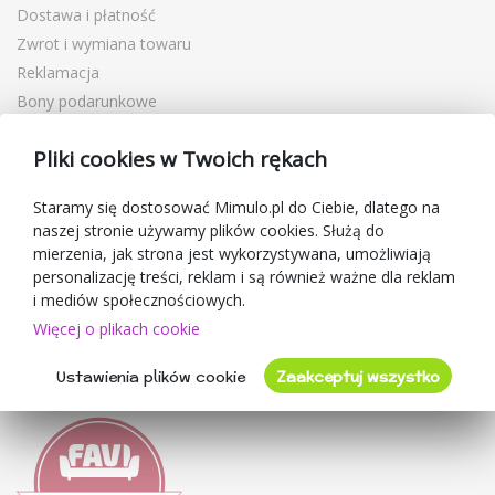
Dostawa i płatność
Zwrot i wymiana towaru
Reklamacja
Bony podarunkowe
Kupony rabatowe
Pliki cookies w Twoich rękach
Blog
O sprzedawcy
Staramy się dostosować Mimulo.pl do Ciebie, dlatego na
naszej stronie używamy plików cookies. Służą do
Mimulo.pl
mierzenia, jak strona jest wykorzystywana, umożliwiają
Regulamin sklepu
personalizację treści, reklam i są również ważne dla reklam
Ochrona danych osobowych GDPR
i mediów społecznościowych.
Kontakty
Więcej o plikach cookie
Współpracujemy
Ustawienia plików cookie
Zaakceptuj wszystko
Oceny klientów