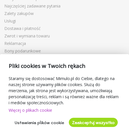
Najczęściej zadawane pytania
Zalety zakupów
Usługi
Dostawa i płatność
Zwrot i wymiana towaru
Reklamacja
Bony podarunkowe
Kupony rabatowe
Pliki cookies w Twoich rękach
Blog
O sprzedawcy
Staramy się dostosować Mimulo.pl do Ciebie, dlatego na
naszej stronie używamy plików cookies. Służą do
Mimulo.pl
mierzenia, jak strona jest wykorzystywana, umożliwiają
Regulamin sklepu
personalizację treści, reklam i są również ważne dla reklam
Ochrona danych osobowych GDPR
i mediów społecznościowych.
Kontakty
Więcej o plikach cookie
Współpracujemy
Ustawienia plików cookie
Zaakceptuj wszystko
Oceny klientów