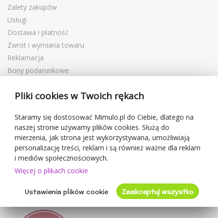
Zalety zakupów
Usługi
Dostawa i płatność
Zwrot i wymiana towaru
Reklamacja
Bony podarunkowe
Kupony rabatowe
Pliki cookies w Twoich rękach
Blog
O sprzedawcy
Staramy się dostosować Mimulo.pl do Ciebie, dlatego na
naszej stronie używamy plików cookies. Służą do
Mimulo.pl
mierzenia, jak strona jest wykorzystywana, umożliwiają
Regulamin sklepu
personalizację treści, reklam i są również ważne dla reklam
Ochrona danych osobowych GDPR
i mediów społecznościowych.
Kontakty
Więcej o plikach cookie
Współpracujemy
Ustawienia plików cookie
Zaakceptuj wszystko
Oceny klientów