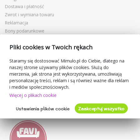
Dostawa i płatność
Zwrot i wymiana towaru
Reklamacja
Bony podarunkowe
Kupony rabatowe
Pliki cookies w Twoich rękach
Blog
O sprzedawcy
Staramy się dostosować Mimulo.pl do Ciebie, dlatego na
naszej stronie używamy plików cookies. Służą do
Mimulo.pl
mierzenia, jak strona jest wykorzystywana, umożliwiają
Regulamin sklepu
personalizację treści, reklam i są również ważne dla reklam
Ochrona danych osobowych GDPR
i mediów społecznościowych.
Kontakty
Więcej o plikach cookie
Współpracujemy
Ustawienia plików cookie
Zaakceptuj wszystko
Oceny klientów