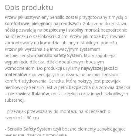
Opis produktu
Przewijak usztywniany Sensillo został przygotowany z myślą o
komfortowej pielęgnacji najmłodszych
. Załączone do zestawu
nóżki pozwalają na
bezpieczny i stabilny montaż
bezpośrednio
na łóżeczku o szerokości 60 cm. Przewijak może być również
zamontowany na komodzie lub innym stabilnym podłożu.
Przewijak wyróżnia się innowacyjnym systemem
bezpieczeństwa
Sensillo Safety System
, który zapobiega
wypadnięciu dziecka, dzięki dodatkowym bocznym
wzmocnieniom. Do produkcji użyliśmy
najwyższej jakości
materiałów
zapewniających maksymalne bezpieczeństwo i
komfort użytkowania. Ceratka, którą pokryty jest przewijak
niemowlęcy Sensillo jest w pełni bezpieczna dla zdrowia dziecka
–
nie zawiera ftalanów
, metali ciężkich oraz innych szkodliwych
substancji.
- przewijak przewidziany do montażu na łóżeczkach o
szerokości 60 cm
-
Sensillo Safety System
czyli boczne elementy zapobiegające
wypadaniu dziecka z przewijaka