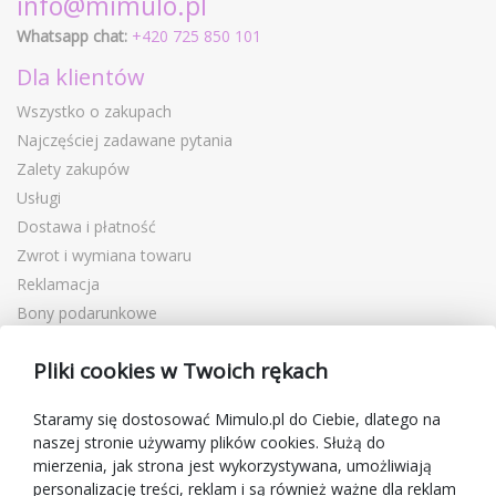
info@mimulo.pl
Whatsapp chat:
+420 725 850 101
Dla klientów
Wszystko o zakupach
Najczęściej zadawane pytania
Zalety zakupów
Usługi
Dostawa i płatność
Zwrot i wymiana towaru
Reklamacja
Bony podarunkowe
Kupony rabatowe
Pliki cookies w Twoich rękach
Blog
O sprzedawcy
Staramy się dostosować Mimulo.pl do Ciebie, dlatego na
naszej stronie używamy plików cookies. Służą do
Mimulo.pl
mierzenia, jak strona jest wykorzystywana, umożliwiają
Regulamin sklepu
personalizację treści, reklam i są również ważne dla reklam