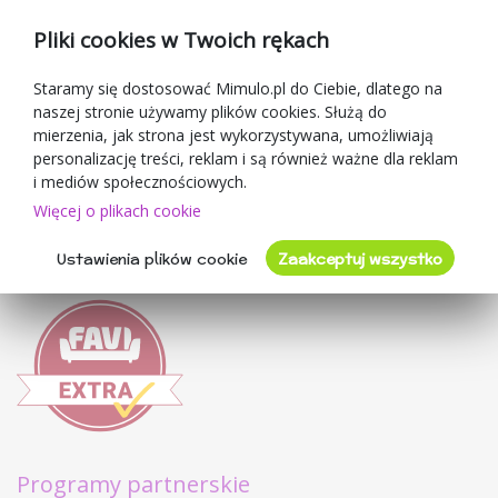
Kupony rabatowe
Pliki cookies w Twoich rękach
Blog
O sprzedawcy
Staramy się dostosować Mimulo.pl do Ciebie, dlatego na
naszej stronie używamy plików cookies. Służą do
Mimulo.pl
mierzenia, jak strona jest wykorzystywana, umożliwiają
Regulamin sklepu
personalizację treści, reklam i są również ważne dla reklam
Ochrona danych osobowych GDPR
i mediów społecznościowych.
Kontakty
Więcej o plikach cookie
Współpracujemy
Ustawienia plików cookie
Zaakceptuj wszystko
Oceny klientów
Programy partnerskie