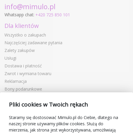
info@mimulo.pl
Whatsapp chat:
+420 725 850 101
Dla klientów
Wszystko o zakupach
Najczęściej zadawane pytania
Zalety zakupów
Usługi
Dostawa i płatność
Zwrot i wymiana towaru
Reklamacja
Bony podarunkowe
Kupony rabatowe
Pliki cookies w Twoich rękach
Blog
O sprzedawcy
Staramy się dostosować Mimulo.pl do Ciebie, dlatego na
naszej stronie używamy plików cookies. Służą do
Mimulo.pl
mierzenia, jak strona jest wykorzystywana, umożliwiają