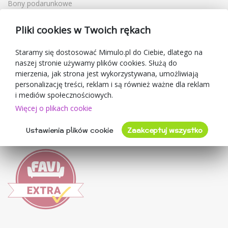
Bony podarunkowe
Kupony rabatowe
Pliki cookies w Twoich rękach
Blog
O sprzedawcy
Staramy się dostosować Mimulo.pl do Ciebie, dlatego na
naszej stronie używamy plików cookies. Służą do
Mimulo.pl
mierzenia, jak strona jest wykorzystywana, umożliwiają
Regulamin sklepu
personalizację treści, reklam i są również ważne dla reklam
Ochrona danych osobowych GDPR
i mediów społecznościowych.
Kontakty
Więcej o plikach cookie
Współpracujemy
Ustawienia plików cookie
Zaakceptuj wszystko
Oceny klientów