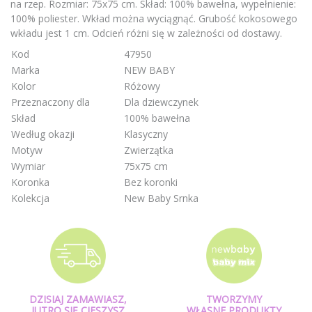
na rzep. Rozmiar: 75x75 cm. Skład: 100% bawełna, wypełnienie:
100% poliester. Wkład można wyciągnąć. Grubość kokosowego
wkładu jest 1 cm. Odcień różni się w zależności od dostawy.
Kod
47950
Marka
NEW BABY
Kolor
Różowy
Przeznaczony dla
Dla dziewczynek
Skład
100% bawełna
Według okazji
Klasyczny
Motyw
Zwierzątka
Wymiar
75x75 cm
Koronka
Bez koronki
Kolekcja
New Baby Srnka
DZISIAJ ZAMAWIASZ,
TWORZYMY
JUTRO SIĘ CIESZYSZ
WŁASNE PRODUKTY