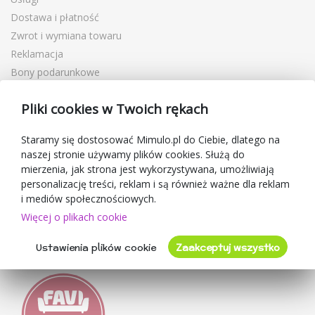
Dostawa i płatność
Zwrot i wymiana towaru
Reklamacja
Bony podarunkowe
Kupony rabatowe
Pliki cookies w Twoich rękach
Blog
O sprzedawcy
Staramy się dostosować Mimulo.pl do Ciebie, dlatego na
naszej stronie używamy plików cookies. Służą do
Mimulo.pl
mierzenia, jak strona jest wykorzystywana, umożliwiają
Regulamin sklepu
personalizację treści, reklam i są również ważne dla reklam
Ochrona danych osobowych GDPR
i mediów społecznościowych.
Kontakty
Więcej o plikach cookie
Współpracujemy
Ustawienia plików cookie
Zaakceptuj wszystko
Oceny klientów