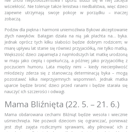
Nie znosi nieposłuszeństwa i uporu. Budzi się w niej zacięta
wściekłość. Nie toleruje także lenistwa i niedbalstwa, więc dzieci
zapewne utrzymają swoje pokoje w porządku – inaczej
zobaczą.
Podziw dla piękna i harmonii uniemożliwia Bykowi akceptowanie
złych nawyków. Bałagan działa na nią jak płachta na… byka.
Jednak oprócz tych kilku słabości będzie dobrym rodzicem; w
miarę upływu lat stanie się również przyjaciółką, nie tylko matką.
Większość dzieci zapamięta z najmłodszych lat matkę urodzoną
w maju jako ciepłą i opiekuńczą, a później jako przyjaciółkę z
poczuciem humoru. Lata między nimi – kiedy niecierpliwość
młodzieży zderza się z stanowczą determinacją byka – mogą
pozostawić kilka nieprzyjemnych wspomnień. Jednak matka
uparcie będzie bronić dzieci przed ranami i będzie starała się
nauczyć ich szczerości i odwagi.
Mama Bliźnięta (22. 5. – 21. 6.)
Mama obdarowana cechami Bliźniąt będzie wesoła i wiecznie
uśmiechnięta. Nie pozwoli dzieciom się ograniczać, ponieważ
jest zbyt zajęta rozlicznymi sprawami, aby pilnować ich z