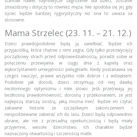
stanowi nawet najmniejsze zagrożenie dla dzieci, zostanie
zmiażdżony i dotyczy to również męża. Nie spodoba się jej gdy
ojciec będzie bardziej rygorystyczny niż ona to uważa za
stosowne.
Mama Strzelec (23. 11. – 21. 12.)
Dzieci prawdopodobnie będą ją uwielbiać. Będzie ich
przyjaciółką, która chętnie z nimi zagra. Gdy tylko przezwycięży
początkowy strach przed odpowiedzialnością, poradzi sobie w
połączeniu przewijania w ciągu dnia z kąpielą oraz
wykorzystaniem umiejętności pielęgniarki. Kiedy postanawia się
czegoś nauczyć, prawie wszystko robi dobrze i z wdziękiem.
Podobnie jak dorośli, dzieci otrzymują od niej dawkę
niezłomnego optymizmu i miłe słowo. Jeśli przetrwają jej
bezlitosną prawdomówność, dorosną z przekonaniem, że jest
najlepszą starszą siostrą, jaką można mieć. Będzie im czytać
zabawne historie ze szczęśliwym zakończeniem i
niespodziewanie zabierać ich do lasu. Dzieci będą odpowiednio
ubrane, ale nie z przesadną opiekuńczością i będą miały
przyjemne, wesołe dzieciństwo.
Ich charakter będzie
naznaczony otwartością i szczerością matki.