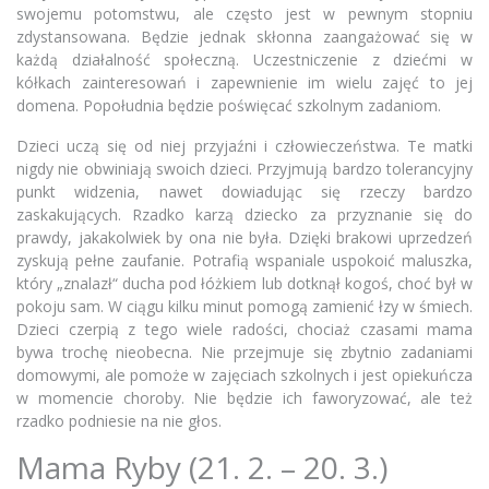
swojemu potomstwu, ale często jest w pewnym stopniu
zdystansowana. Będzie jednak skłonna zaangażować się w
każdą działalność społeczną. Uczestniczenie z dziećmi w
kółkach zainteresowań i zapewnienie im wielu zajęć to jej
domena. Popołudnia będzie poświęcać szkolnym zadaniom.
Dzieci uczą się od niej przyjaźni i człowieczeństwa. Te matki
nigdy nie obwiniają swoich dzieci. Przyjmują bardzo tolerancyjny
punkt widzenia, nawet dowiadując się rzeczy bardzo
zaskakujących. Rzadko karzą dziecko za przyznanie się do
prawdy, jakakolwiek by ona nie była. Dzięki brakowi uprzedzeń
zyskują pełne zaufanie. Potrafią wspaniale uspokoić maluszka,
który „znalazł“ ducha pod łóżkiem lub dotknął kogoś, choć był w
pokoju sam. W ciągu kilku minut pomogą zamienić łzy w śmiech.
Dzieci czerpią z tego wiele radości, chociaż czasami mama
bywa trochę nieobecna. Nie przejmuje się zbytnio zadaniami
domowymi, ale pomoże w zajęciach szkolnych i jest opiekuńcza
w momencie choroby. Nie będzie ich faworyzować, ale też
rzadko podniesie na nie głos.
Mama Ryby (21. 2. – 20. 3.)