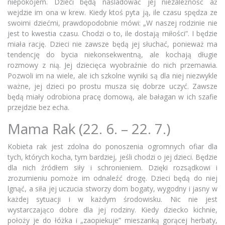
niepokojem. Dzieci będą naśladować jej niezależność aż
wejdzie im ona w krew. Kiedy ktoś pyta ją, ile czasu spędza ze
swoimi dziećmi, prawdopodobnie mówi: „W naszej rodzinie nie
jest to kwestia czasu. Chodzi o to, ile dostają miłości”. I będzie
miała rację. Dzieci nie zawsze będą jej słuchać, ponieważ ma
tendencję do bycia niekonsekwentną, ale kochają długie
rozmowy z nią. Jej dziecięca wyobraźnie do nich przemawia.
Pozwoli im na wiele, ale ich szkolne wyniki są dla niej niezwykle
ważne, jej dzieci po prostu musza się dobrze uczyć. Zawsze
będą miały odrobiona pracę domową, ale bałagan w ich szafie
przejdzie bez echa.
Mama Rak (22. 6. – 22. 7.)
Kobieta rak jest zdolna do ponoszenia ogromnych ofiar dla
tych, których kocha, tym bardziej, jeśli chodzi o jej dzieci. Będzie
dla nich źródłem siły i schronieniem. Dzięki rozsądkowi i
zrozumieniu pomoże im odnaleźć drogę. Dzieci będą do niej
lgnąć, a siła jej uczucia stworzy dom bogaty, wygodny i jasny w
każdej sytuacji i w każdym środowisku. Nic nie jest
wystarczająco dobre dla jej rodziny. Kiedy dziecko kichnie,
położy je do łóżka i „zaopiekuje” mieszanką gorącej herbaty,