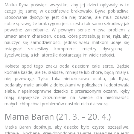
Matka Ryba poświęci wszystko, aby jej dzieci opływały w to
czego jej samej w dzieciństwie brakowało. Bywa pobłażliwa.
Stosowanie dyscypliny jest dla niej trudne, ale musi zdawać
sobie sprawę, że brak rygoru jest często tak samo szkodliwy jak
poważne zaniedbanie. W pewnym sensie miewa problem z
umacnianiem charakteru dzieci, które potrzebują silnej ręki, aby
nauczyć się samodzielności. Jednak wielu matkom udaje się
osiągnąć szczęśliwy kompromis między dyscypliną i
życzliwością, a ich latorośle dostarczają im wiele radości.
Kobieta spod tego znaku odda dzieciom całe serce. Będzie
kochała każde, ale te, słabsze, mniejsze lub chore, będą miały u
niej przewagę. Tylko taka nietuzinkowa osoba, jak Ryba,
oddałaby małe aniołki z dołeczkami w policzkach i adoptowała
słabe, niepełnosprawne dziecko z przerażonymi oczami. Ryby
mają największe zrozumienie na świecie dla nieśmiałości
małych chłopców i problemów nastoletnich dziewcząt.
Mama Baran (21. 3. – 20. 4.)
Matka Baran dopilnuje, aby dziecko było czyste, szczęśliwe,
zdrowe i kochane. Prawdopodobnie zawsze zareaguje na jego