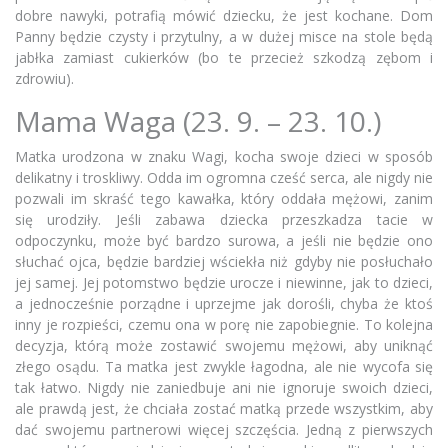
dobre nawyki, potrafią mówić dziecku, że jest kochane. Dom
Panny będzie czysty i przytulny, a w dużej misce na stole będą
jabłka zamiast cukierków (bo te przecież szkodzą zębom i
zdrowiu).
Mama Waga (23. 9. – 23. 10.)
Matka urodzona w znaku Wagi, kocha swoje dzieci w sposób
delikatny i troskliwy. Odda im ogromna cześć serca, ale nigdy nie
pozwali im skraść tego kawałka, który oddała mężowi, zanim
się urodziły. Jeśli zabawa dziecka przeszkadza tacie w
odpoczynku, może być bardzo surowa, a jeśli nie będzie ono
słuchać ojca, będzie bardziej wściekła niż gdyby nie posłuchało
jej samej. Jej potomstwo będzie urocze i niewinne, jak to dzieci,
a jednocześnie porządne i uprzejme jak dorośli, chyba że ktoś
inny je rozpieści, czemu ona w porę nie zapobiegnie. To kolejna
decyzja, którą może zostawić swojemu mężowi, aby uniknąć
złego osądu. Ta matka jest zwykle łagodna, ale nie wycofa się
tak łatwo. Nigdy nie zaniedbuje ani nie ignoruje swoich dzieci,
ale prawdą jest, że chciała zostać matką przede wszystkim, aby
dać swojemu partnerowi więcej szczęścia. Jedną z pierwszych