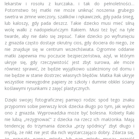
lekarstw i rosołu z kurczaka.. i tak do pełnoletności…
Potomstwo tej matki nie może uniknąć noszenia grubego
swetra w zimne wieczory, szalików i rękawiczek, gdy pada śnieg,
lub kaloszy, gdy pada deszcz. Takie dziecko musi mieć silną
wolę walki z nadopiekuńczym Rakiem. Musi też być na tyle
twarde, aby nie dało się zepsuć. Takie dziecko po wyfrunięciu
z gniazda często dostaje okrutny cios, gdy dociera do niego, że
nie znajduje się w centrum wszechświata. Ogromne oddanie
matki zapewnia mu poczucie bezpieczeństwa, azyl, w którym
ukryje się, gdy rzeczywistość jest zbyt surowa, ale może
również sprawić, że będzie wyjątkowo uzależniony od domu i
nie będzie w stanie dostrzec własnych błędów. Matka Rak ukryje
wszystkie niewygodne papiery ze szkoły i dumnie obklei ściany
koślawymi rysunkami z zajęć plastycznych.
Dzięki swojej fotograficznej pamięci rodzic spod tego znaku
przypomni sobie pierwszy krok dziecka długo po tym, jak wyleci
ono z gniazda. Wyprowadzka może być bolesna. Kobiety Raki
nie lubią „rezygnować“ z dziecka na rzecz ich małżonka. Mają
tendencję do trzymania dziecka „przy spódnicy“ zbyt długo i
myślą, że nikt nie jest dla nich wystarczająco dobry. Zdarza się,
że przyszła panna młoda lub pan młody muszą przejść