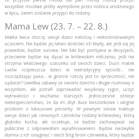
wszystkie możliwe próby wymyślone przez rodzica urodzonego
w lipcu, zanim zostanie przyjęci do rodziny.
Mama Lew (23. 7. – 22. 8.)
Matka lwica otoczy swoje dzieci miłością i niekontrolowanym
uczuciem. Nie będzie jej łatwo dostrzec ich błędy, ale jeśli się jej
powiedzie, będzie surowa. Nie lubi być pomijana w decyzjach,
przeciwnie będzie się dąsać w królewskim milczeniu, jeśli nie
otrzyma właściwego szacunku od swoich dzieci. Dużo matek
Lwów rozpieszcza dzieci w nietradycyjny sposób… nie
oszczędzając pasa… w gruncie rzeczy jest to sprzeczność, nie
sądzicie? Uwielbia zabawy ze swoimi dziećmi i długie rozmowy o
wszystkim, ale potrafi zaprowadzić wojskowy rygor, uczyć
wytrwałości i słuchania starszych. Jednocześnie istnieje
niebezpieczeństwo, że da im zbyt duże kieszonkowe i ulegnie
prośbom o luksusowe prezenty. W pewnym sensie traktuje
swoje dzieci jak cenionych członków rodziny królewskiej, którą
głęboko kocha, ale oczekuje, że będzie zachowywać się
publicznie z odpowiednim wyrafinowaniem. Będzie niezwykle
dumna z ich osiągnięć i niech Bóg broni człowieka, który będzie