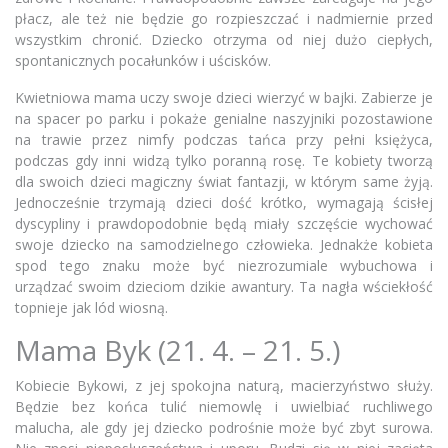
płacz, ale też nie będzie go rozpieszczać i nadmiernie przed
wszystkim chronić. Dziecko otrzyma od niej dużo ciepłych,
spontanicznych pocałunków i uścisków.
Kwietniowa mama uczy swoje dzieci wierzyć w bajki. Zabierze je
na spacer po parku i pokaże genialne naszyjniki pozostawione
na trawie przez nimfy podczas tańca przy pełni księżyca,
podczas gdy inni widzą tylko poranną rosę. Te kobiety tworzą
dla swoich dzieci magiczny świat fantazji, w którym same żyją.
Jednocześnie trzymają dzieci dość krótko, wymagają ścisłej
dyscypliny i prawdopodobnie będą miały szczęście wychować
swoje dziecko na samodzielnego człowieka. Jednakże kobieta
spod tego znaku może być niezrozumiale wybuchowa i
urządzać swoim dzieciom dzikie awantury. Ta nagła wściekłość
topnieje jak lód wiosną.
Mama Byk (21. 4. – 21. 5.)
Kobiecie Bykowi, z jej spokojna naturą, macierzyństwo służy.
Będzie bez końca tulić niemowlę i uwielbiać ruchliwego
malucha, ale gdy jej dziecko podrośnie może być zbyt surowa.