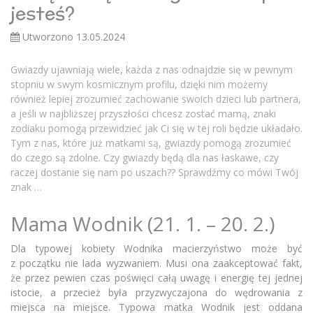
jesteś?
Utworzono 13.05.2024
Gwiazdy ujawniają wiele, każda z nas odnajdzie się w pewnym
stopniu w swym kosmicznym profilu, dzięki nim możemy
również lepiej zrozumieć zachowanie swoich dzieci lub partnera,
a jeśli w najbliższej przyszłości chcesz zostać mamą, znaki
zodiaku pomogą przewidzieć jak Ci się w tej roli będzie układało.
Tym z nas, które już matkami są, gwiazdy pomogą zrozumieć
do czego są zdolne. Czy gwiazdy będą dla nas łaskawe, czy
raczej dostanie się nam po uszach?? Sprawdźmy co mówi Twój
znak …
Mama Wodnik (21. 1. – 20. 2.)
Dla typowej kobiety Wodnika macierzyństwo może być
z początku nie lada wyzwaniem. Musi ona zaakceptować fakt,
że przez pewien czas poświęci całą uwagę i energię tej jednej
istocie, a przecież była przyzwyczajona do wędrowania z
miejsca na miejsce. Typowa matka Wodnik jest oddana