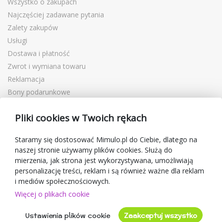
Wszystko o zakupach
Najczęściej zadawane pytania
Zalety zakupów
Usługi
Dostawa i płatność
Zwrot i wymiana towaru
Reklamacja
Bony podarunkowe
Kupony rabatowe
Pliki cookies w Twoich rękach
Blog
O sprzedawcy
Staramy się dostosować Mimulo.pl do Ciebie, dlatego na
naszej stronie używamy plików cookies. Służą do
Mimulo.pl
mierzenia, jak strona jest wykorzystywana, umożliwiają
Regulamin sklepu
personalizację treści, reklam i są również ważne dla reklam
Ochrona danych osobowych GDPR
i mediów społecznościowych.
Kontakty
Więcej o plikach cookie
Współpracujemy
Ustawienia plików cookie
Zaakceptuj wszystko
Oceny klientów