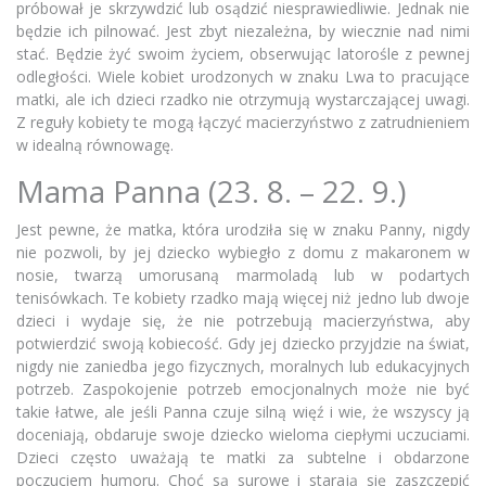
próbował je skrzywdzić lub osądzić niesprawiedliwie. Jednak nie
będzie ich pilnować. Jest zbyt niezależna, by wiecznie nad nimi
stać. Będzie żyć swoim życiem, obserwując latorośle z pewnej
odległości. Wiele kobiet urodzonych w znaku Lwa to pracujące
matki, ale ich dzieci rzadko nie otrzymują wystarczającej uwagi.
Z reguły kobiety te mogą łączyć macierzyństwo z zatrudnieniem
w idealną równowagę.
Mama Panna (23. 8. – 22. 9.)
Jest pewne, że matka, która urodziła się w znaku Panny, nigdy
nie pozwoli, by jej dziecko wybiegło z domu z makaronem w
nosie, twarzą umorusaną marmoladą lub w podartych
tenisówkach. Te kobiety rzadko mają więcej niż jedno lub dwoje
dzieci i wydaje się, że nie potrzebują macierzyństwa, aby
potwierdzić swoją kobiecość. Gdy jej dziecko przyjdzie na świat,
nigdy nie zaniedba jego fizycznych, moralnych lub edukacyjnych
potrzeb. Zaspokojenie potrzeb emocjonalnych może nie być
takie łatwe, ale jeśli Panna czuje silną więź i wie, że wszyscy ją
doceniają, obdaruje swoje dziecko wieloma ciepłymi uczuciami.
Dzieci często uważają te matki za subtelne i obdarzone
poczuciem humoru. Choć są surowe i starają się zaszczepić