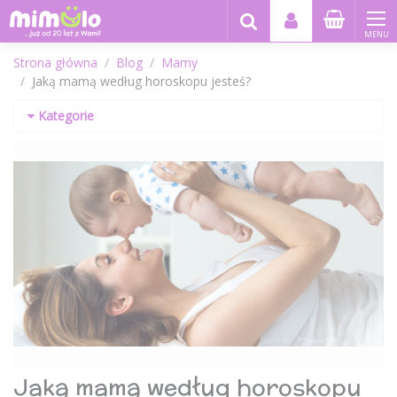
MENU
Strona główna
Blog
Mamy
Jaką mamą według horoskopu jesteś?
Kategorie
Jaką mamą według horoskopu