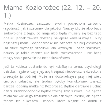
Mama Koziorożec (22. 12. – 20.
1.)
Matka Koziorożec zaszczepi swoim pociechom zarówno
łagodność, jak i szacunek dla jakości. Nauczy ich, że albo będą
zadowolone z tego, co mają albo będą musiały się bez tego
obejść. Jednak zawsze dostaną najlepsze kawałki mięsa i buty
najlepszej marki. Gospodarność nie oznacza dla niej chciwości.
Od dzieci wymaga szacunku dla krewnych i osób starszych,
nauczy je także manier Nie będą rozpieszczone i nie będą
mogły sobie pozwolić na nieposłuszeństwo.
Jeśli ta kobieta dostanie do ręki książkę na temat psychologii
dziecka, najpierw użyje jej, aby trzepnąć nieposłuszne dziecko, a
przeczyta ją później. Może nie doświadczysz przy niej wielu
ciepłych całusów, ale trudno byłoby komukolwiek znaleźć
bardziej oddaną matkę niż Koziorożec. Będzie cierpliwie słuchać
dzieci. Prawdopodobnie będzie trochę zbyt surowa i nie będzie
miała tak wielkiego zrozumienia dla dziecięcej niedoli, ale będzie
fanem ich sukcesów. Dziecko, które biegnie do domu z