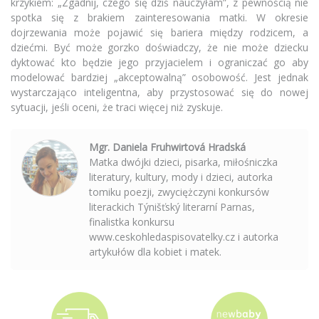
krzykiem: „Zgadnij, czego się dziś nauczyłam”, z pewnością nie
spotka się z brakiem zainteresowania matki. W okresie
dojrzewania może pojawić się bariera między rodzicem, a
dziećmi. Być może gorzko doświadczy, że ​​nie może dziecku
dyktować kto będzie jego przyjacielem i ograniczać go aby
modelować bardziej „akceptowalną” osobowość. Jest jednak
wystarczająco inteligentna, aby przystosować się do nowej
sytuacji, jeśli oceni, że traci więcej niż zyskuje.
Mgr. Daniela Fruhwirtová Hradská
Matka dwójki dzieci, pisarka, miłośniczka
literatury, kultury, mody i dzieci, autorka
tomiku poezji, zwyciężczyni konkursów
literackich Týnišťský literarní Parnas,
finalistka konkursu
www.ceskohledaspisovatelky.cz i autorka
artykułów dla kobiet i matek.