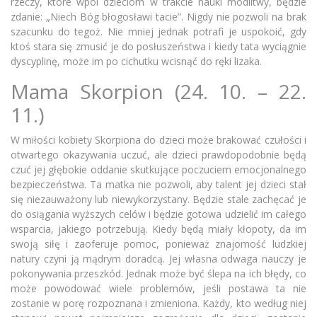
rzeczy, które wpoi dzieciom w trakcie nauki modlitwy, będzie
zdanie: „Niech Bóg błogosławi tacie”. Nigdy nie pozwoli na brak
szacunku do tegoż. Nie mniej jednak potrafi je uspokoić, gdy
ktoś stara się zmusić je do posłuszeństwa i kiedy tata wyciągnie
dyscyplinę, może im po cichutku wcisnąć do ręki lizaka.
Mama Skorpion (24. 10. – 22.
11.)
W miłości kobiety Skorpiona do dzieci może brakować czułości i
otwartego okazywania uczuć, ale dzieci prawdopodobnie będą
czuć jej głębokie oddanie skutkujące poczuciem emocjonalnego
bezpieczeństwa. Ta matka nie pozwoli, aby talent jej dzieci stał
się niezauważony lub niewykorzystany. Będzie stale zachęcać je
do osiągania wyższych celów i będzie gotowa udzielić im całego
wsparcia, jakiego potrzebują. Kiedy będą miały kłopoty, da im
swoją siłę i zaoferuje pomoc, ponieważ znajomość ludzkiej
natury czyni ją mądrym doradcą. Jej własna odwaga nauczy je
pokonywania przeszkód. Jednak może być ślepa na ich błędy, co
może powodować wiele problemów, jeśli postawa ta nie
zostanie w porę rozpoznana i zmieniona. Każdy, kto według niej