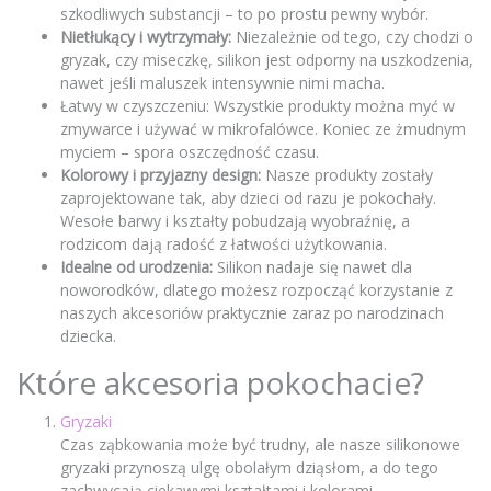
szkodliwych substancji – to po prostu pewny wybór.
Nietłukący i wytrzymały:
Niezależnie od tego, czy chodzi o
gryzak, czy miseczkę, silikon jest odporny na uszkodzenia,
nawet jeśli maluszek intensywnie nimi macha.
Łatwy w czyszczeniu: Wszystkie produkty można myć w
zmywarce i używać w mikrofalówce. Koniec ze żmudnym
myciem – spora oszczędność czasu.
Kolorowy i przyjazny design:
Nasze produkty zostały
zaprojektowane tak, aby dzieci od razu je pokochały.
Wesołe barwy i kształty pobudzają wyobraźnię, a
rodzicom dają radość z łatwości użytkowania.
Idealne od urodzenia:
Silikon nadaje się nawet dla
noworodków, dlatego możesz rozpocząć korzystanie z
naszych akcesoriów praktycznie zaraz po narodzinach
dziecka.
Które akcesoria pokochacie?
Gryzaki
Czas ząbkowania może być trudny, ale nasze silikonowe
gryzaki przynoszą ulgę obolałym dziąsłom, a do tego
zachwycają ciekawymi kształtami i kolorami.