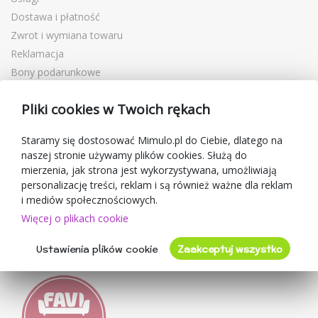
Dostawa i płatność
Zwrot i wymiana towaru
Reklamacja
Bony podarunkowe
Kupony rabatowe
Pliki cookies w Twoich rękach
Blog
O sprzedawcy
Staramy się dostosować Mimulo.pl do Ciebie, dlatego na
naszej stronie używamy plików cookies. Służą do
Mimulo.pl
mierzenia, jak strona jest wykorzystywana, umożliwiają
Regulamin sklepu
personalizację treści, reklam i są również ważne dla reklam
Ochrona danych osobowych GDPR
i mediów społecznościowych.
Kontakty
Więcej o plikach cookie
Współpracujemy
Ustawienia plików cookie
Zaakceptuj wszystko
Oceny klientów