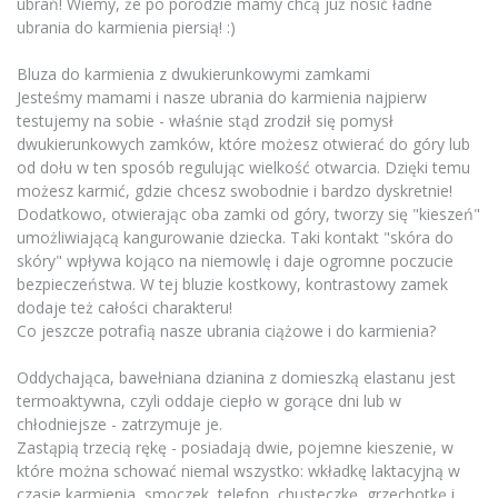
ubrań! Wiemy, że po porodzie mamy chcą już nosić ładne
ubrania do karmienia piersią! :)
Bluza do karmienia z dwukierunkowymi zamkami
Jesteśmy mamami i nasze ubrania do karmienia najpierw
testujemy na sobie - właśnie stąd zrodził się pomysł
dwukierunkowych zamków, które możesz otwierać do góry lub
od dołu w ten sposób regulując wielkość otwarcia. Dzięki temu
możesz karmić, gdzie chcesz swobodnie i bardzo dyskretnie!
Dodatkowo, otwierając oba zamki od góry, tworzy się "kieszeń"
umożliwiającą kangurowanie dziecka. Taki kontakt "skóra do
skóry" wpływa kojąco na niemowlę i daje ogromne poczucie
bezpieczeństwa. W tej bluzie kostkowy, kontrastowy zamek
dodaje też całości charakteru!
Co jeszcze potrafią nasze ubrania ciążowe i do karmienia?
Oddychająca, bawełniana dzianina z domieszką elastanu jest
termoaktywna, czyli oddaje ciepło w gorące dni lub w
chłodniejsze - zatrzymuje je.
Zastąpią trzecią rękę - posiadają dwie, pojemne kieszenie, w
które można schować niemal wszystko: wkładkę laktacyjną w
czasie karmienia, smoczek, telefon, chusteczkę, grzechotkę i