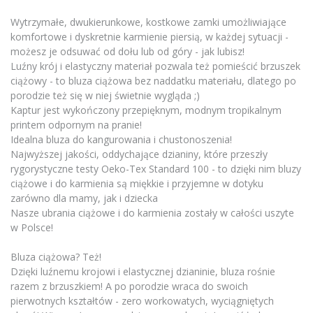
Wytrzymałe, dwukierunkowe, kostkowe zamki umożliwiające
komfortowe i dyskretnie karmienie piersią, w każdej sytuacji -
możesz je odsuwać od dołu lub od góry - jak lubisz!
Luźny krój i elastyczny materiał pozwala też pomieścić brzuszek
ciążowy - to bluza ciążowa bez naddatku materiału, dlatego po
porodzie też się w niej świetnie wygląda ;)
Kaptur jest wykończony przepięknym, modnym tropikalnym
printem odpornym na pranie!
Idealna bluza do kangurowania i chustonoszenia!
Najwyższej jakości, oddychające dzianiny, które przeszły
rygorystyczne testy Oeko-Tex Standard 100 - to dzięki nim bluzy
ciążowe i do karmienia są miękkie i przyjemne w dotyku
zarówno dla mamy, jak i dziecka
Nasze ubrania ciążowe i do karmienia zostały w całości uszyte
w Polsce!
Bluza ciążowa? Też!
Dzięki luźnemu krojowi i elastycznej dzianinie, bluza rośnie
razem z brzuszkiem! A po porodzie wraca do swoich
pierwotnych kształtów - zero workowatych, wyciągniętych