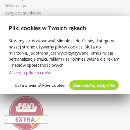
Reklamacja
Bony podarunkowe
Kupony rabatowe
Pliki cookies w Twoich rękach
Blog
O sprzedawcy
Staramy się dostosować Mimulo.pl do Ciebie, dlatego na
naszej stronie używamy plików cookies. Służą do
Mimulo.pl
mierzenia, jak strona jest wykorzystywana, umożliwiają
Regulamin sklepu
personalizację treści, reklam i są również ważne dla reklam
Ochrona danych osobowych GDPR
i mediów społecznościowych.
Kontakty
Więcej o plikach cookie
Współpracujemy
Ustawienia plików cookie
Zaakceptuj wszystko
Oceny klientów