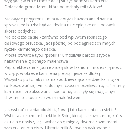
wygląda świetnie i może dalej służyć podczas karmienia.
Dołącz do grona Mam, które pokochały milk & love!
Niezwykle przyjemna i miła w dotyku bawełniana dzianina
sprawia, że bluzka będzie idealna na cieplejsze dni i pozwoli
skórze oddychać
Nie odkształca się - zarówno pod wpływem rosnącego
ciążowego brzuszka, jak i później po pociągnięciach małych
rączek karmionego dziecka.
Proste otwarcie typu "pętelka" umożliwia bardzo szybkie
nakarmienie głodnego maleństwa
Zaprojektowana zgodnie z ideą slow fashion - możesz ją nosić
w ciąży, w okresie karmienia piersią i jeszcze dłużej..
Wszystko po to, aby mama spodziewająca się dziecka mogła
rozkoszować się tym radosnym czasem oczekiwania, zaś mamy
karmiące - zrelaksowane i spokojne, cieszyły się magicznymi
chwilami bliskości ze swoim maleństwem.
Jak wybrać rozmiar bluzki ciążowej i do karmienia dla siebie?
Wybierając rozmiar bluzki Milk Shirt, kieruj się rozmiarem, który
aktualnie nosisz, jeśli wahasz się między dwoma rozmiarami -
wybierz ten mniejszy. Ubrania milk & love są wykonane z