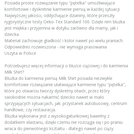
Posiada proste rozwiązanie typu "pętelka" umożliwiające
komfortowe i dyskretnie karmienie piersią w każdej sytuacji
Najwyższej jakości, oddychające dzianiny, które przeszły
rygorystyczne testy Oeko-Tex Standard 100. Dzięki nim bluzka
jest miękka i przyjemna w dotyku zarówno dla mamy, jak i
dziecka
Materiał zachowuje gładkość i kolor nawet po wielu praniach.
Odpowiednio rozwieszona - nie wymaga prasowania
Uszyta w Polsce
Potrzebujesz więcej informacji o bluzce ciążowej i do karmienia
Milk Shirt?
Bluzka do karmienia piersią Milk Shirt posiada niezwykle
komfortowe rozwiązanie ułatwiające karmienie typu "pętelka",
które po otwarciu tworzy dyskretny otwór, przez który
swobodnie można nakarmić dziecko nawet w mało
sprzyjających sytuacjach, jak: przystanek autobusowy, centrum
handlowe, czy restauracja.
Bluzka wykonana jest z wysokogatunkowej bawełny z
dodatkiem elastanu, dzięki czemu nie rozciąga się i po praniu
wraca do pierwotnego kształtu - dlatego nawet po ciąży