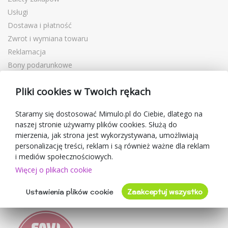
Usługi
Dostawa i płatność
Zwrot i wymiana towaru
Reklamacja
Bony podarunkowe
Kupony rabatowe
Pliki cookies w Twoich rękach
Blog
O sprzedawcy
Staramy się dostosować Mimulo.pl do Ciebie, dlatego na
naszej stronie używamy plików cookies. Służą do
Mimulo.pl
mierzenia, jak strona jest wykorzystywana, umożliwiają
Regulamin sklepu
personalizację treści, reklam i są również ważne dla reklam
Ochrona danych osobowych GDPR
i mediów społecznościowych.
Kontakty
Więcej o plikach cookie
Współpracujemy
Ustawienia plików cookie
Zaakceptuj wszystko
Oceny klientów