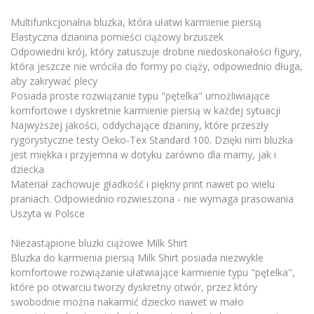
Multifunkcjonalna bluzka, która ułatwi karmienie piersią
Elastyczna dzianina pomieści ciążowy brzuszek
Odpowiedni krój, który zatuszuje drobne niedoskonałości figury,
która jeszcze nie wróciła do formy po ciąży, odpowiednio długa,
aby zakrywać plecy
Posiada proste rozwiązanie typu "pętelka" umożliwiające
komfortowe i dyskretnie karmienie piersią w każdej sytuacji
Najwyższej jakości, oddychające dzianiny, które przeszły
rygorystyczne testy Oeko-Tex Standard 100. Dzięki nim bluzka
jest miękka i przyjemna w dotyku zarówno dla mamy, jak i
dziecka
Materiał zachowuje gładkość i piękny print nawet po wielu
praniach. Odpowiednio rozwieszona - nie wymaga prasowania
Uszyta w Polsce
Niezastąpione bluzki ciążowe Milk Shirt
Bluzka do karmienia piersią Milk Shirt posiada niezwykle
komfortowe rozwiązanie ułatwiające karmienie typu "pętelka",
które po otwarciu tworzy dyskretny otwór, przez który
swobodnie można nakarmić dziecko nawet w mało