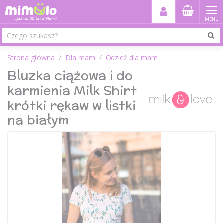
MENU
Strona główna
Dla mam
Odzież dla mam
Bluzka ciążowa i do
karmienia Milk Shirt
krótki rękaw w listki
na białym