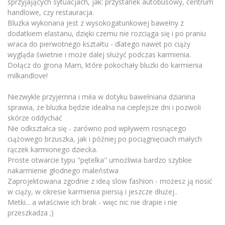
sprzyjających sytuacjach, jak: przystanek autobusowy, centrum
handlowe, czy restauracja.
Bluzka wykonana jest z wysokogatunkowej bawełny z
dodatkiem elastanu, dzięki czemu nie rozciąga się i po praniu
wraca do pierwotnego kształtu - dlatego nawet po ciąży
wygląda świetnie i może dalej służyć podczas karmienia.
Dołącz do grona Mam, które pokochały bluzki do karmienia
milkandlove!
Niezwykle przyjemna i miła w dotyku bawełniana dzianina
sprawia, że bluzka będzie idealna na cieplejsze dni i pozwoli
skórze oddychać
Nie odkształca się - zarówno pod wpływem rosnącego
ciążowego brzuszka, jak i później po pociągnięciach małych
rączek karmionego dziecka.
Proste otwarcie typu "pętelka" umożliwia bardzo szybkie
nakarmienie głodnego maleństwa
Zaprojektowana zgodnie z ideą slow fashion - możesz ją nosić
w ciąży, w okresie karmienia piersią i jeszcze dłużej..
Metki... a właściwie ich brak - więc nic nie drapie i nie
przeszkadza ;)