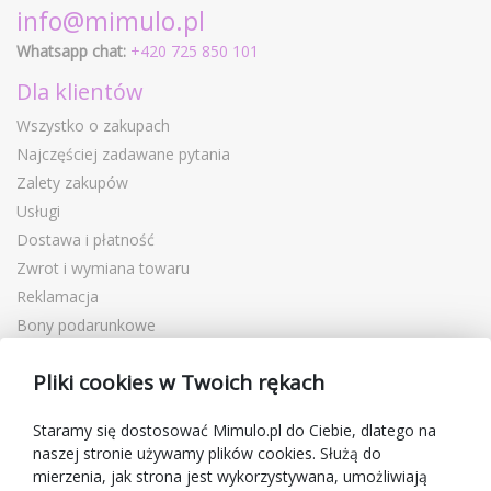
info@mimulo.pl
Whatsapp chat:
+420 725 850 101
Dla klientów
Wszystko o zakupach
Najczęściej zadawane pytania
Zalety zakupów
Usługi
Dostawa i płatność
Zwrot i wymiana towaru
Reklamacja
Bony podarunkowe
Kupony rabatowe
Pliki cookies w Twoich rękach
Blog
O sprzedawcy
Staramy się dostosować Mimulo.pl do Ciebie, dlatego na
naszej stronie używamy plików cookies. Służą do
Mimulo.pl
mierzenia, jak strona jest wykorzystywana, umożliwiają
Regulamin sklepu