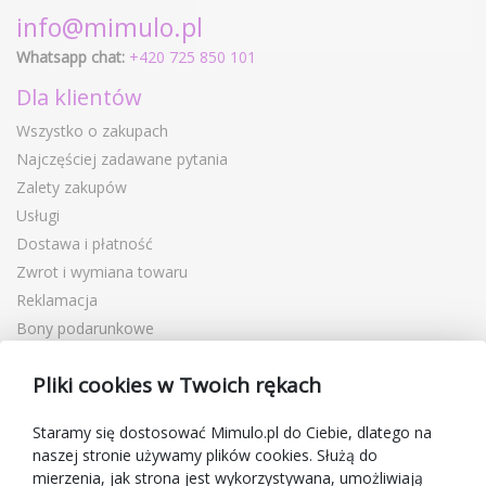
info@mimulo.pl
Whatsapp chat:
+420 725 850 101
Dla klientów
Wszystko o zakupach
Najczęściej zadawane pytania
Zalety zakupów
Usługi
Dostawa i płatność
Zwrot i wymiana towaru
Reklamacja
Bony podarunkowe
Kupony rabatowe
Pliki cookies w Twoich rękach
Blog
O sprzedawcy
Staramy się dostosować Mimulo.pl do Ciebie, dlatego na
naszej stronie używamy plików cookies. Służą do
Mimulo.pl
mierzenia, jak strona jest wykorzystywana, umożliwiają