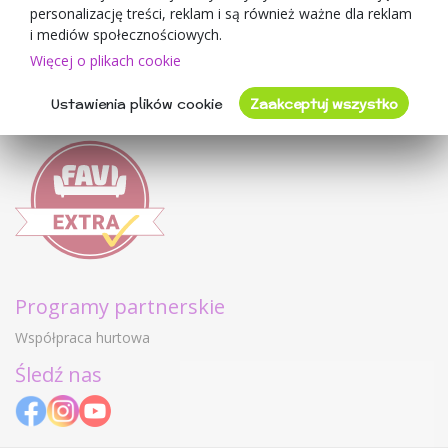
Regulamin sklepu
personalizację treści, reklam i są również ważne dla reklam
Ochrona danych osobowych GDPR
i mediów społecznościowych.
Kontakty
Więcej o plikach cookie
Współpracujemy
Ustawienia plików cookie
Zaakceptuj wszystko
Oceny klientów
Programy partnerskie
Współpraca hurtowa
Śledź nas