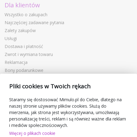
Dla klientów
Wszystko o zakupach
Najczęściej zadawane pytania
Zalety zakupów
Usługi
Dostawa i płatność
Zwrot i wymiana towaru
Reklamacja
Bony podarunkowe
Kupony rabatowe
Pliki cookies w Twoich rękach
Blog
O sprzedawcy
Staramy się dostosować Mimulo.pl do Ciebie, dlatego na
naszej stronie używamy plików cookies. Służą do
Mimulo.pl
mierzenia, jak strona jest wykorzystywana, umożliwiają
Regulamin sklepu
personalizację treści, reklam i są również ważne dla reklam
Ochrona danych osobowych GDPR
i mediów społecznościowych.
Kontakty
Więcej o plikach cookie