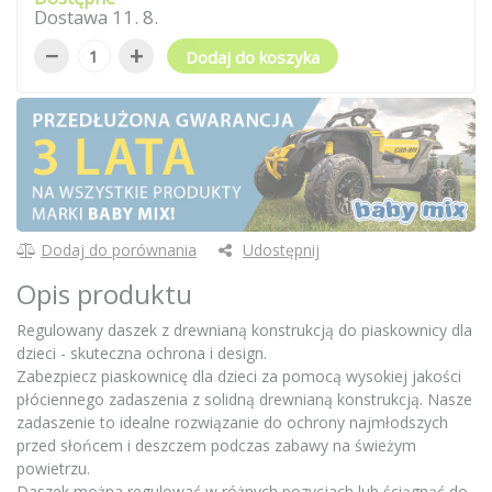
Dostawa
11
.
8
.
−
+
Dodaj do koszyka
Dodaj do porównania
Udostępnij
Opis produktu
Regulowany daszek z drewnianą konstrukcją do piaskownicy dla
dzieci - skuteczna ochrona i design.
Zabezpiecz piaskownicę dla dzieci za pomocą wysokiej jakości
płóciennego zadaszenia z solidną drewnianą konstrukcją. Nasze
zadaszenie to idealne rozwiązanie do ochrony najmłodszych
przed słońcem i deszczem podczas zabawy na świeżym
powietrzu.
Daszek można regulować w różnych pozycjach lub ściągnąć do