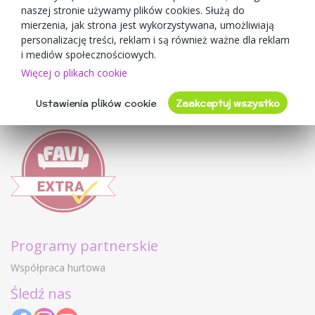
naszej stronie używamy plików cookies. Służą do
Mimulo.pl
mierzenia, jak strona jest wykorzystywana, umożliwiają
Regulamin sklepu
personalizację treści, reklam i są również ważne dla reklam
Ochrona danych osobowych GDPR
i mediów społecznościowych.
Kontakty
Więcej o plikach cookie
Współpracujemy
Ustawienia plików cookie
Zaakceptuj wszystko
Oceny klientów
Programy partnerskie
Współpraca hurtowa
Śledź nas