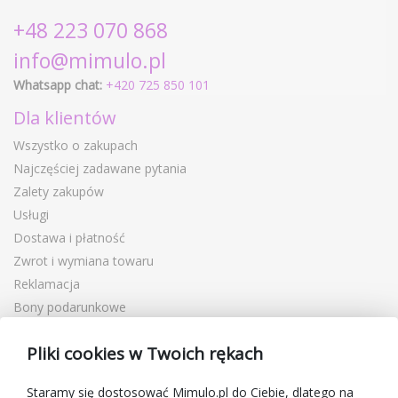
+48 223 070 868
info@mimulo.pl
Whatsapp chat:
+420 725 850 101
Dla klientów
Wszystko o zakupach
Najczęściej zadawane pytania
Zalety zakupów
Usługi
Dostawa i płatność
Zwrot i wymiana towaru
Reklamacja
Bony podarunkowe
Kupony rabatowe
Pliki cookies w Twoich rękach
Blog
O sprzedawcy
Staramy się dostosować Mimulo.pl do Ciebie, dlatego na