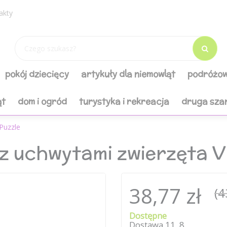
akty
pokój dziecięcy
artykuły dla niemowląt
podróżow
ąt
dom i ogród
turystyka i rekreacja
druga sza
Puzzle
z uchwytami zwierzęta V
38,77 zł
(4
Dostępne
Dostawa
11
.
8
.