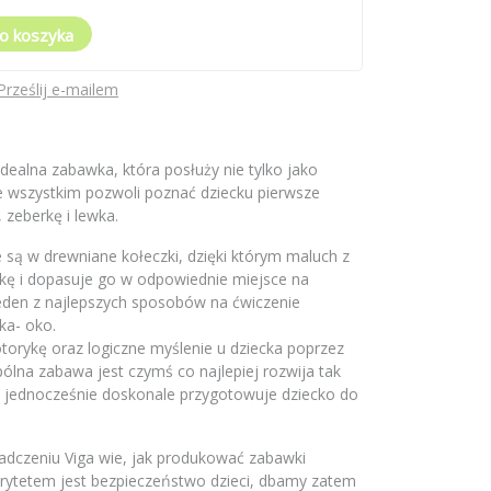
o koszyka
Prześlij e-mailem
idealna zabawka, która posłuży nie tylko jako
de wszystkim pozwoli poznać dziecku pierwsze
, zeberkę i lewka.
są w drewniane kołeczki, dzięki którym maluch z
zkę i dopasuje go w odpowiednie miejsce na
jeden z najlepszych sposobów na ćwiczenie
ka- oko.
orykę oraz logiczne myślenie u dziecka poprzez
ólna zabawa jest czymś co najlepiej rozwija tak
 jednocześnie doskonale przygotowuje dziecko do
.
adczeniu Viga wie, jak produkować zabawki
orytetem jest bezpieczeństwo dzieci, dbamy zatem