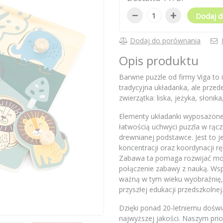
−
+
Dodaj d
Dodaj do porównania
Opis produktu
Barwne puzzle od firmy Viga to 
tradycyjna układanka, ale prze
zwierzątka: liska, jeżyka, słonika
Elementy układanki wyposażone 
łatwością uchwyci puzzla w rąc
drewnianej podstawce. Jest to 
koncentracji oraz koordynacji rę
Zabawa ta pomaga rozwijać mot
połączenie zabawy z nauką. Wsp
ważną w tym wieku wyobraźnię,
przyszłej edukacji przedszkolnej
Dzięki ponad 20-letniemu doświ
najwyższej jakości. Naszym pri