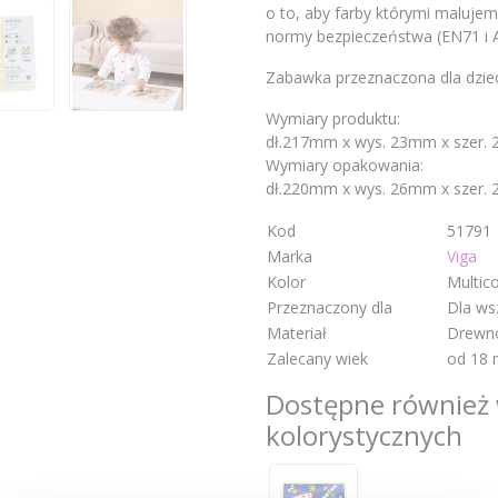
o to, aby farby którymi malujem
normy bezpieczeństwa (EN71 i 
Zabawka przeznaczona dla dziec
Wymiary produktu:
dł.217mm x wys. 23mm x szer.
Wymiary opakowania:
dł.220mm x wys. 26mm x szer.
Kod
51791
Marka
Viga
Kolor
Multico
Przeznaczony dla
Dla ws
Materiał
Drewn
Zalecany wiek
od 18 
Dostępne również 
kolorystycznych