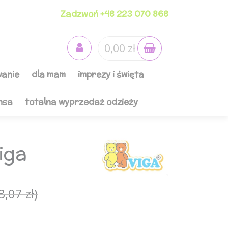
Zadzwoń +48 223 070 868
0,00 zł
anie
dla mam
imprezy i święta
nsa
totalna wyprzedaż odzieży
iga
3,07 zł)