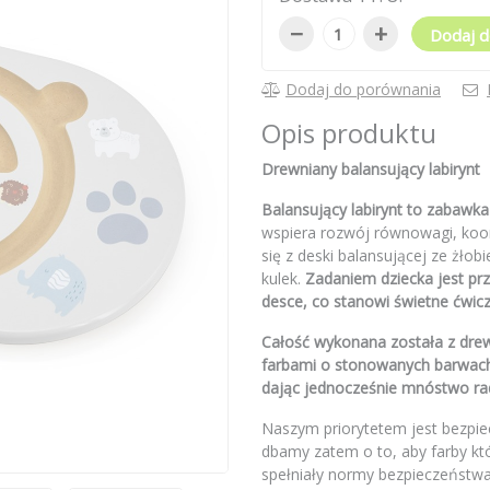
−
+
Dodaj d
Dodaj do porównania
Opis produktu
Drewniany balansujący labirynt
Balansujący labirynt to zabawka 
wspiera rozwój równowagi, koor
się z deski balansującej ze żło
kulek.
Zadaniem dziecka jest prz
desce, co stanowi świetne ćwicze
Całość wykonana została z dr
farbami o stonowanych barwach
dając jednocześnie mnóstwo ra
Naszym priorytetem jest bezpie
dbamy zatem o to, aby farby kt
spełniały normy bezpieczeństwa