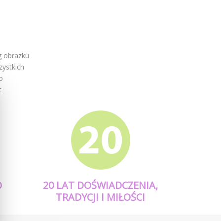
 obrazku
zystkich
o
t
O
20 LAT DOŚWIADCZENIA,
TRADYCJI I MIŁOŚCI