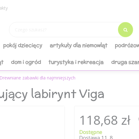
akty
pokój dziecięcy
artykuły dla niemowląt
podróżow
ąt
dom i ogród
turystyka i rekreacja
druga sza
Drewniane zabawki dla najmniejszych
jący labirynt Viga
118,68 zł
Dostępne
Dostawa
11
.
8
.