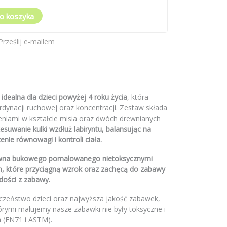
o koszyka
Prześlij e-mailem
idealna dla dzieci powyżej 4 roku życia
, która
dynacji ruchowej oraz koncentracji. Zestaw składa
bieniami w kształcie misia oraz dwóch drewnianych
esuwanie kulki wzdłuż labiryntu, balansując na
nie równowagi i kontroli ciała.
ewna bukowego pomalowanego nietoksycznymi
, które przyciągną wzrok oraz zachęcą do zabawy
dości z zabawy.
czeństwo dzieci oraz najwyższa jakość zabawek,
órymi malujemy nasze zabawki nie były toksyczne i
 (EN71 i ASTM).