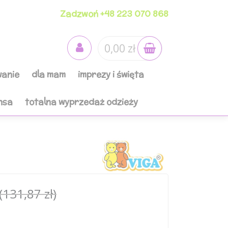
Zadzwoń +48 223 070 868
0,00 zł
anie
dla mam
imprezy i święta
nsa
totalna wyprzedaż odzieży
(131,87 zł)