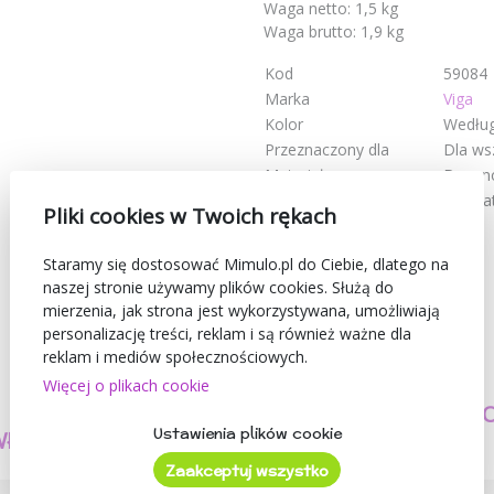
Waga netto: 1,5 kg
Waga brutto: 1,9 kg
Kod
59084
Marka
Viga
Kolor
Według
Przeznaczony dla
Dla ws
Materiał
Drewn
Zalecany wiek
od 5 la
Pliki cookies w Twoich rękach
Staramy się dostosować Mimulo.pl do Ciebie, dlatego na
naszej stronie używamy plików cookies. Służą do
mierzenia, jak strona jest wykorzystywana, umożliwiają
personalizację treści, reklam i są również ważne dla
reklam i mediów społecznościowych.
Więcej o plikach cookie
TWORZYMY
BEZPIECZEŃSTW
Ustawienia plików cookie
WŁASNE PRODUKTY
I JAKOŚĆ
Zaakceptuj wszystko