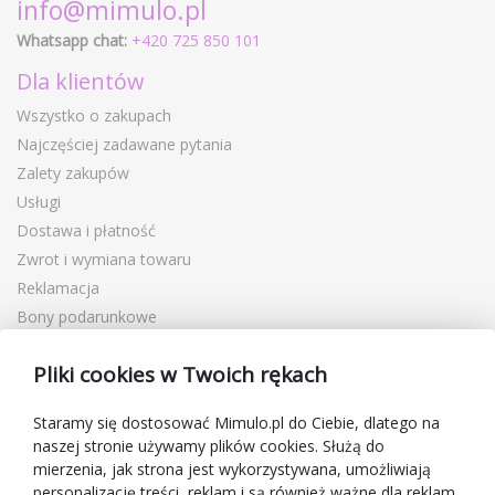
info@mimulo.pl
Whatsapp chat:
+420 725 850 101
Dla klientów
Wszystko o zakupach
Najczęściej zadawane pytania
Zalety zakupów
Usługi
Dostawa i płatność
Zwrot i wymiana towaru
Reklamacja
Bony podarunkowe
Kupony rabatowe
Pliki cookies w Twoich rękach
Blog
O sprzedawcy
Staramy się dostosować Mimulo.pl do Ciebie, dlatego na
naszej stronie używamy plików cookies. Służą do
Mimulo.pl
mierzenia, jak strona jest wykorzystywana, umożliwiają
Regulamin sklepu
personalizację treści, reklam i są również ważne dla reklam