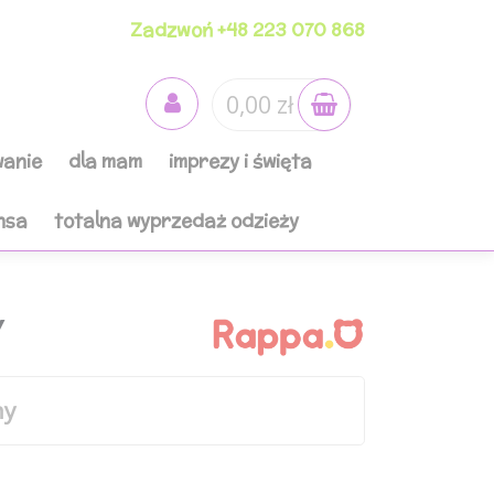
Zadzwoń +48 223 070 868
0,00 zł
anie
dla mam
imprezy i święta
nsa
totalna wyprzedaż odzieży
Y
ny