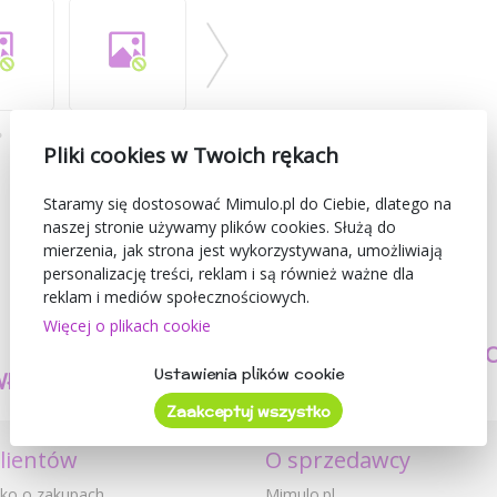
Pliki cookies w Twoich rękach
Staramy się dostosować Mimulo.pl do Ciebie, dlatego na
naszej stronie używamy plików cookies. Służą do
mierzenia, jak strona jest wykorzystywana, umożliwiają
personalizację treści, reklam i są również ważne dla
reklam i mediów społecznościowych.
Więcej o plikach cookie
TWORZYMY
BEZPIECZEŃSTW
Ustawienia plików cookie
WŁASNE PRODUKTY
I JAKOŚĆ
Zaakceptuj wszystko
klientów
O sprzedawcy
ko o zakupach
Mimulo.pl