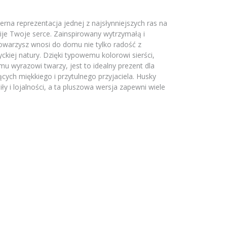
erna reprezentacja jednej z najsłynniejszych ras na
ije Twoje serce. Zainspirowany wytrzymałą i
towarzysz wnosi do domu nie tylko radość z
ckiej natury. Dzięki typowemu kolorowi sierści,
u wyrazowi twarzy, jest to idealny prezent dla
ących miękkiego i przytulnego przyjaciela. Husky
iły i lojalności, a ta pluszowa wersja zapewni wiele