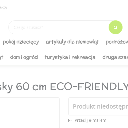
akty
pokój dziecięcy
artykuły dla niemowląt
podróżow
ąt
dom i ogród
turystyka i rekreacja
druga sza
sky 60 cm ECO-FRIENDL
Produkt niedostęp
Prześlij e-mailem