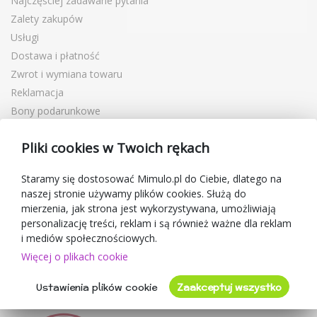
Najczęściej zadawane pytania
Zalety zakupów
Usługi
Dostawa i płatność
Zwrot i wymiana towaru
Reklamacja
Bony podarunkowe
Kupony rabatowe
Pliki cookies w Twoich rękach
Blog
O sprzedawcy
Staramy się dostosować Mimulo.pl do Ciebie, dlatego na
naszej stronie używamy plików cookies. Służą do
Mimulo.pl
mierzenia, jak strona jest wykorzystywana, umożliwiają
Regulamin sklepu
personalizację treści, reklam i są również ważne dla reklam
Ochrona danych osobowych GDPR
i mediów społecznościowych.
Kontakty
Więcej o plikach cookie
Współpracujemy
Ustawienia plików cookie
Zaakceptuj wszystko
Oceny klientów