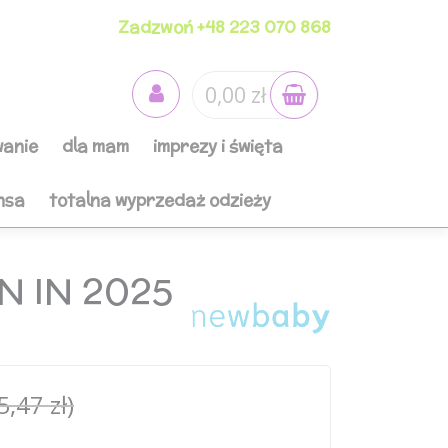
Zadzwoń +48 223 070 868
0,00 zł
anie
dla mam
imprezy i święta
nsa
totalna wyprzedaż odzieży
N IN 2025
5,47 zł)