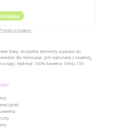
o koszyka
Prześlij e-mailem
New Baby. Wszystkie elementy używane do
wiednie dla niemowląt. Jest wykonane z miękkiej,
e na napy. Materiał: 100% bawełna. OEKO-TEX
BABY
3m)
ziewczynek
bawełna
oczny
zny