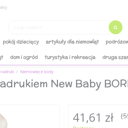
akty
pokój dziecięcy
artykuły dla niemowląt
podróżow
ąt
dom i ogród
turystyka i rekreacja
druga sza
nadruki
Niemowlęce body
 nadrukiem New Baby BOR
41,61 zł
(5