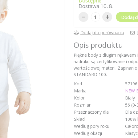
Dostępne
Dostawa
10
.
8
.
−
+
Dodaj d
Dodaj do porównania
Opis produktu
Piękne body z długim rękawem 
nadruku są certyfikowane i odpo
wartościowej materii. Zapinani
STANDARD 100.
Kod
57196
Marka
NEW 
Kolor
Biały
Rozmiar
56 (0-
Przeznaczony dla
Dla d
Skład
100% 
Według pory roku
Całor
Według okazji
Klasyc