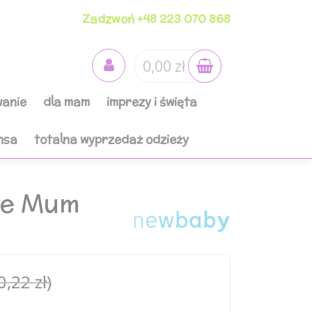
Zadzwoń +48 223 070 868
0,00 zł
anie
dla mam
imprezy i święta
nsa
totalna wyprzedaż odzieży
ove Mum
0,22 zł)