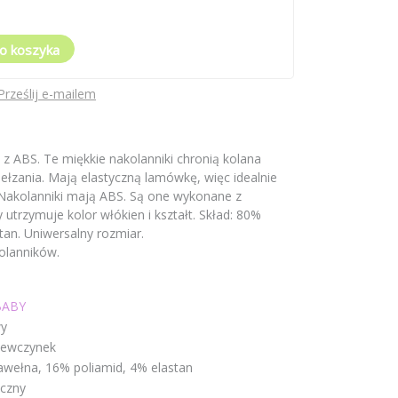
o koszyka
Prześlij e-mailem
z ABS. Te miękkie nakolanniki chronią kolana
ełzania. Mają elastyczną lamówkę, więc idealnie
. Nakolanniki mają ABS. Są one wykonane z
y utrzymuje kolor włókien i kształt. Skład: 80%
tan. Uniwersalny rozmiar.
olanników.
BABY
y
iewczynek
wełna, 16% poliamid, 4% elastan
czny