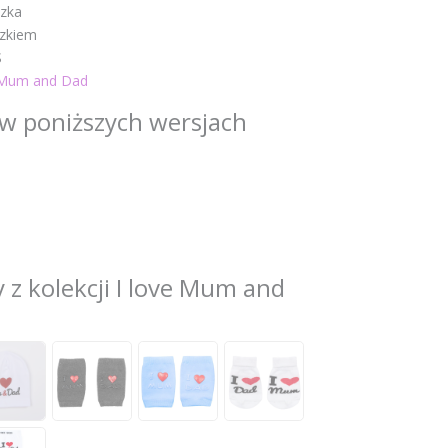
zka
azkiem
S
 Mum and Dad
w poniższych wersjach
 z kolekcji I love Mum and