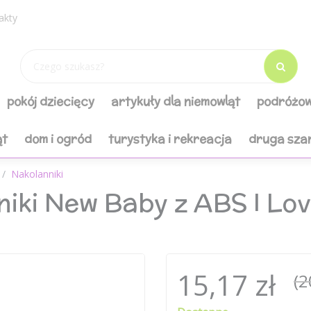
akty
pokój dziecięcy
artykuły dla niemowląt
podróżow
ąt
dom i ogród
turystyka i rekreacja
druga sza
Nakolanniki
niki New Baby z ABS I L
15,17 zł
(2