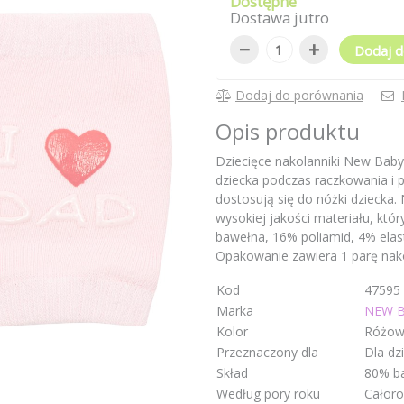
Dostępne
Dostawa jutro
−
+
Dodaj d
Dodaj do porównania
Opis produktu
Dziecięce nakolanniki New Baby 
dziecka podczas raczkowania i p
dostosują się do nóżki dziecka
wysokiej jakości materiału, któr
bawełna, 16% poliamid, 4% elas
Opakowanie zawiera 1 parę nak
Kod
47595
Marka
NEW 
Kolor
Różow
Przeznaczony dla
Dla dz
Skład
80% ba
Według pory roku
Całoro