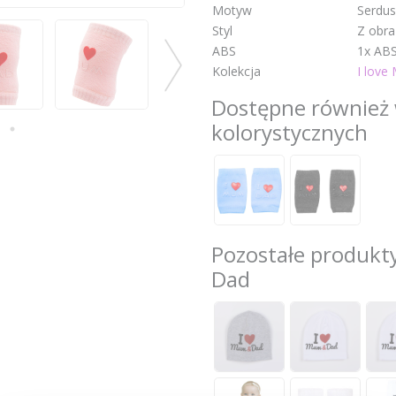
Motyw
Serdus
Styl
Z obr
ABS
1x AB
Kolekcja
I love
Dostępne również 
kolorystycznych
Pozostałe produkty
Dad