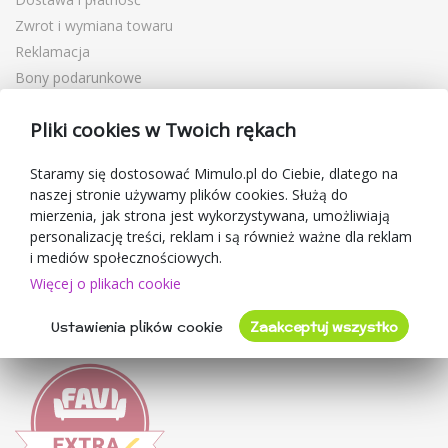
Zwrot i wymiana towaru
Reklamacja
Bony podarunkowe
Kupony rabatowe
Pliki cookies w Twoich rękach
Blog
O sprzedawcy
Staramy się dostosować Mimulo.pl do Ciebie, dlatego na
naszej stronie używamy plików cookies. Służą do
Mimulo.pl
mierzenia, jak strona jest wykorzystywana, umożliwiają
Regulamin sklepu
personalizację treści, reklam i są również ważne dla reklam
Ochrona danych osobowych GDPR
i mediów społecznościowych.
Kontakty
Więcej o plikach cookie
Współpracujemy
Ustawienia plików cookie
Zaakceptuj wszystko
Oceny klientów