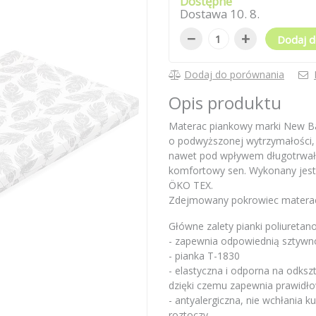
Dostępne
Dostawa
10
.
8
.
−
+
Dodaj d
Dodaj do porównania
Opis produktu
Materac piankowy marki New Ba
o podwyższonej wytrzymałości, 
nawet pod wpływem długotrwał
komfortowy sen. Wykonany jest 
ÖKO TEX.
Zdejmowany pokrowiec materac
Główne zalety pianki poliuretan
- zapewnia odpowiednią sztywn
- pianka T-1830
- elastyczna i odporna na odk
dzięki czemu zapewnia prawidł
- antyalergiczna, nie wchłania k
roztoczy