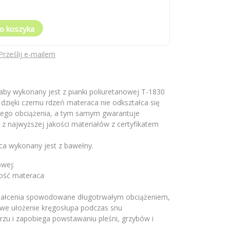
o koszyka
Prześlij e-mailem
by wykonany jest z pianki poliuretanowej T-1830
dzięki czemu rdzeń materaca nie odkształca się
ego obciążenia, a tym samym gwarantuje
z najwyższej jakości materiałów z certyfikatem
a wykonany jest z bawełny.
owej:
ość materaca
ształcenia spowodowane długotrwałym obciążeniem,
owe ułożenie kręgosłupa podczas snu
urzu i zapobiega powstawaniu pleśni, grzybów i