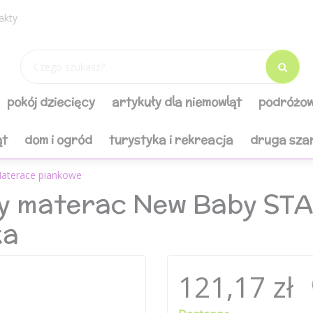
akty
pokój dziecięcy
artykuły dla niemowląt
podróżow
ąt
dom i ogród
turystyka i rekreacja
druga sza
aterace piankowe
owy materac New Baby S
ka
121,17 zł