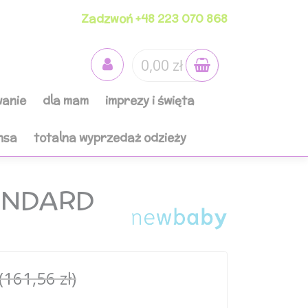
Zadzwoń +48 223 070 868
0,00 zł
anie
dla mam
imprezy i święta
nsa
totalna wyprzedaż odzieży
TANDARD
(161,56 zł)