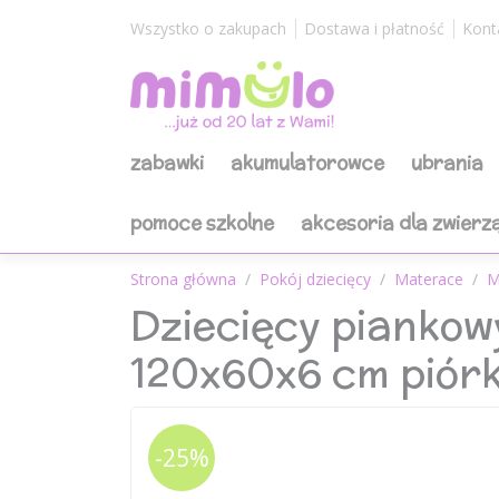
Wszystko o zakupach
Dostawa i płatność
Kont
zabawki
akumulatorowce
ubrania
pomoce szkolne
akcesoria dla zwierz
Strona główna
Pokój dziecięcy
Materace
M
Dziecięcy piank
120x60x6 cm piór
-25%