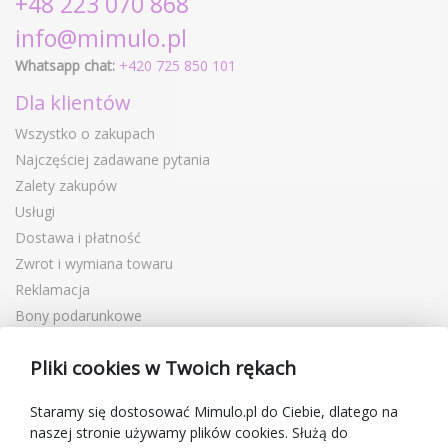
+48 223 070 868
info@mimulo.pl
Whatsapp chat:
+420 725 850 101
Dla klientów
Wszystko o zakupach
Najczęściej zadawane pytania
Zalety zakupów
Usługi
Dostawa i płatność
Zwrot i wymiana towaru
Reklamacja
Bony podarunkowe
Kupony rabatowe
Pliki cookies w Twoich rękach
Blog
O sprzedawcy
Staramy się dostosować Mimulo.pl do Ciebie, dlatego na
naszej stronie używamy plików cookies. Służą do
Mimulo.pl