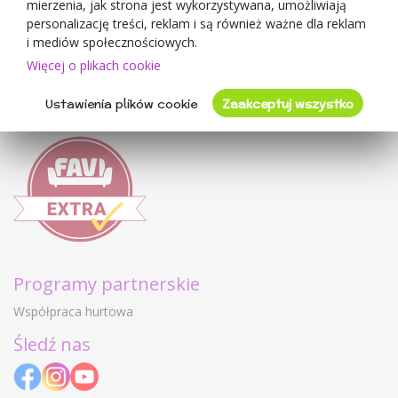
mierzenia, jak strona jest wykorzystywana, umożliwiają
Regulamin sklepu
personalizację treści, reklam i są również ważne dla reklam
Ochrona danych osobowych GDPR
i mediów społecznościowych.
Kontakty
Więcej o plikach cookie
Współpracujemy
Ustawienia plików cookie
Zaakceptuj wszystko
Oceny klientów
Programy partnerskie
Współpraca hurtowa
Śledź nas