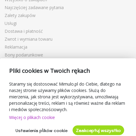
Najczęściej zadawane pytania
Zalety zakupów
Usługi
Dostawa i płatność
Zwrot i wymiana towaru
Reklamacja
Bony podarunkowe
Kupony rabatowe
Pliki cookies w Twoich rękach
Blog
O sprzedawcy
Staramy się dostosować Mimulo.pl do Ciebie, dlatego na
naszej stronie używamy plików cookies. Służą do
Mimulo.pl
mierzenia, jak strona jest wykorzystywana, umożliwiają
Regulamin sklepu
personalizację treści, reklam i są również ważne dla reklam
Ochrona danych osobowych GDPR
i mediów społecznościowych.
Kontakty
Więcej o plikach cookie
Współpracujemy
Ustawienia plików cookie
Zaakceptuj wszystko
Oceny klientów